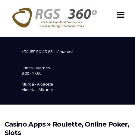
¡Llámanos!
+34 651 90 43 63
Lunes - Viernes
8:00 - 17:00
Murcia - Albacete
Almería - Alicante
Casino Apps » Roulette, Online Poker,
Slots