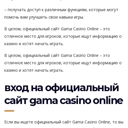
– получать доступ к различным функциям, которые могут
помочь вам улучшить свои навыки игры.
В целом, официальный сайт Gama Casino Online – это
отличное место для игроков, которые ищут информацию о
казино и хотят начать играть.
В целом, официальный сайт Gama Casino Online – это
отличное место для игроков, которые ищут информацию о
казино и хотят начать играть.
вход на официальный
сайт gama casino online
Если вы ищете официальный сайт Gama Casino Online, то вы