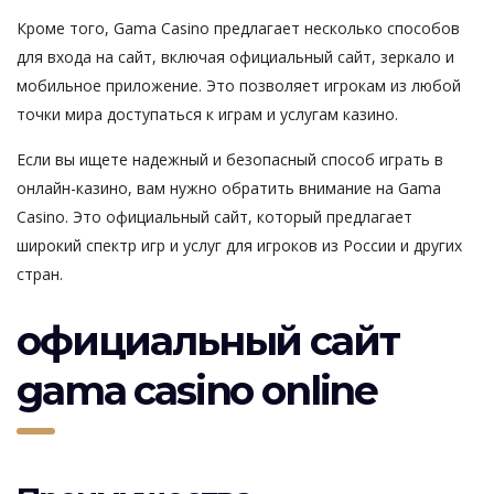
Кроме того, Gama Casino предлагает несколько способов
для входа на сайт, включая официальный сайт, зеркало и
мобильное приложение. Это позволяет игрокам из любой
точки мира доступаться к играм и услугам казино.
Если вы ищете надежный и безопасный способ играть в
онлайн-казино, вам нужно обратить внимание на Gama
Casino. Это официальный сайт, который предлагает
широкий спектр игр и услуг для игроков из России и других
стран.
официальный сайт
gama casino online