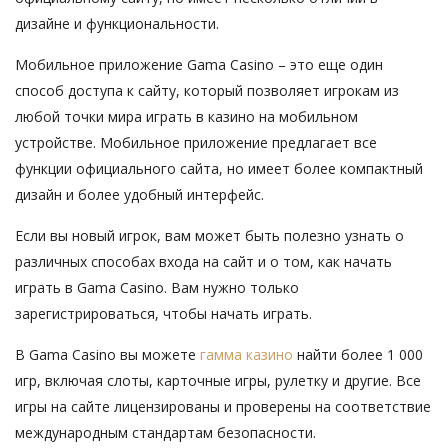
дизайне и функциональности.
Мобильное приложение Gama Casino – это еще один
способ доступа к сайту, который позволяет игрокам из
любой точки мира играть в казино на мобильном
устройстве. Мобильное приложение предлагает все
функции официального сайта, но имеет более компактный
дизайн и более удобный интерфейс.
Если вы новый игрок, вам может быть полезно узнать о
различных способах входа на сайт и о том, как начать
играть в Gama Casino. Вам нужно только
зарегистрироваться, чтобы начать играть.
В Gama Casino вы можете
гамма казино
найти более 1 000
игр, включая слоты, карточные игры, рулетку и другие. Все
игры на сайте лицензированы и проверены на соответствие
международным стандартам безопасности.