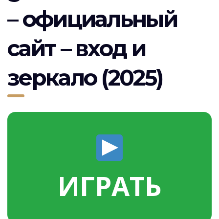
– официальный
сайт – вход и
зеркало (2025)
ИГРАТЬ