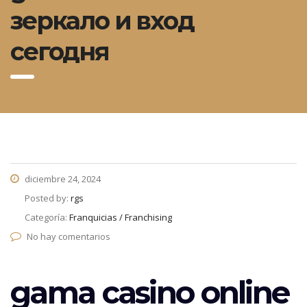
зеркало и вход
сегодня
diciembre 24, 2024
Posted by:
rgs
Categoría:
Franquicias / Franchising
No hay comentarios
gama casino online