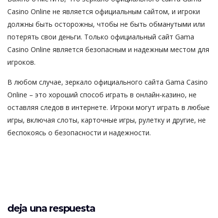
Casino Online не является официальным сайтом, и игроки
должны быть осторожны, чтобы не быть обманутыми или
потерять свои деньги. Только официальный сайт Gama
Casino Online является безопасным и надежным местом для
игроков.
В любом случае, зеркало официального сайта Gama Casino
Online – это хороший способ играть в онлайн-казино, не
оставляя следов в интернете. Игроки могут играть в любые
игры, включая слоты, карточные игры, рулетку и другие, не
беспокоясь о безопасности и надежности.
deja una respuesta