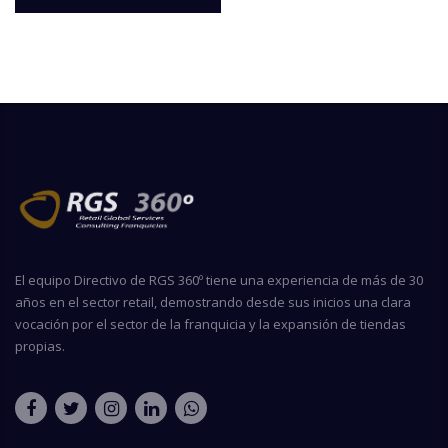
El equipo Directivo de RGS 360º tiene una experiencia de más de 30
años en el sector retail, demostrando desde sus inicios una clara
vocación por el sector de la franquicia y la expansión de tiendas
propias.