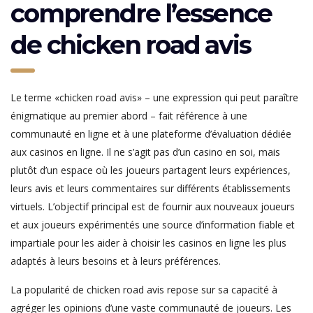
comprendre l’essence
de chicken road avis
Le terme «chicken road avis» – une expression qui peut paraître
énigmatique au premier abord – fait référence à une
communauté en ligne et à une plateforme d’évaluation dédiée
aux casinos en ligne. Il ne s’agit pas d’un casino en soi, mais
plutôt d’un espace où les joueurs partagent leurs expériences,
leurs avis et leurs commentaires sur différents établissements
virtuels. L’objectif principal est de fournir aux nouveaux joueurs
et aux joueurs expérimentés une source d’information fiable et
impartiale pour les aider à choisir les casinos en ligne les plus
adaptés à leurs besoins et à leurs préférences.
La popularité de chicken road avis repose sur sa capacité à
agréger les opinions d’une vaste communauté de joueurs. Les