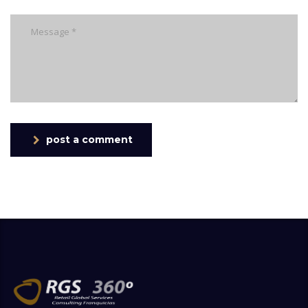
post a comment