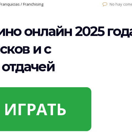
Franquicias / Franchising
No hay come
но онлайн 2025 года
сков и с
 отдачей
ИГРАТЬ