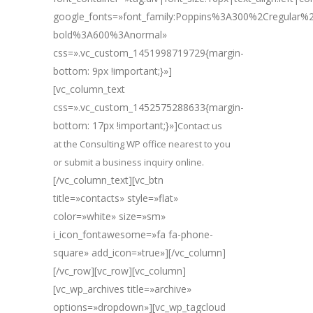
google_fonts=»font_family:Poppins%3A300%2Cregular
bold%3A600%3Anormal»
css=».vc_custom_1451998719729{margin-
bottom: 9px !important;}»]
[vc_column_text
css=».vc_custom_1452575288633{margin-
bottom: 17px !important;}»]
Contact us
at the Consulting WP office nearest to you
or submit a business inquiry online.
[/vc_column_text][vc_btn
title=»contacts» style=»flat»
color=»white» size=»sm»
i_icon_fontawesome=»fa fa-phone-
square» add_icon=»true»][/vc_column]
[/vc_row][vc_row][vc_column]
[vc_wp_archives title=»archive»
options=»dropdown»][vc_wp_tagcloud