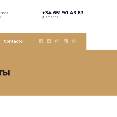
+34 651 90 43 63
ernes
0
¡Llámanos!
Contacto
ты