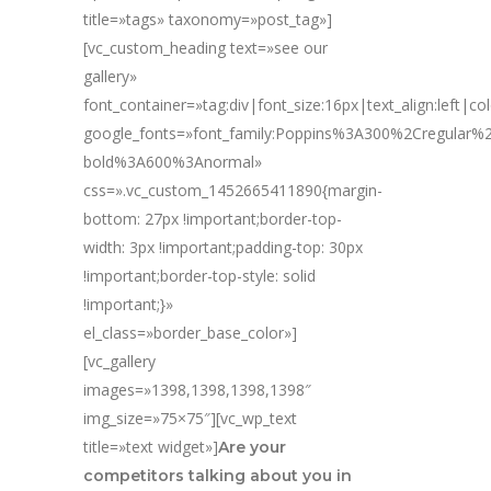
title=»tags» taxonomy=»post_tag»]
[vc_custom_heading text=»see our
gallery»
font_container=»tag:div|font_size:16px|text_align:left|c
google_fonts=»font_family:Poppins%3A300%2Cregular
bold%3A600%3Anormal»
css=».vc_custom_1452665411890{margin-
bottom: 27px !important;border-top-
width: 3px !important;padding-top: 30px
!important;border-top-style: solid
!important;}»
el_class=»border_base_color»]
[vc_gallery
images=»1398,1398,1398,1398″
img_size=»75×75″][vc_wp_text
title=»text widget»]
Are your
competitors talking about you in