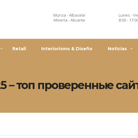
Murcia - Albacete
Lunes - Vi
Almería - Alicante
8:00 - 17:0
Retail
Interiorismo & Diseño
Noticias
5 – топ проверенные сай