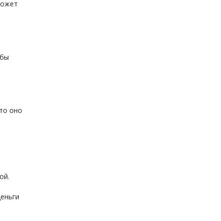
может
обы
что оно
ой.
деньги