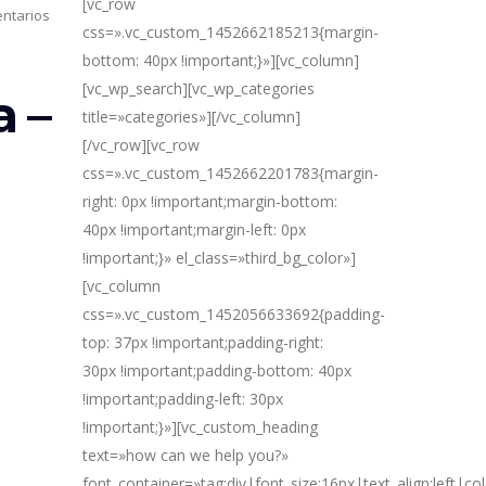
[vc_row
ntarios
css=».vc_custom_1452662185213{margin-
bottom: 40px !important;}»][vc_column]
[vc_wp_search][vc_wp_categories
 –
title=»categories»][/vc_column]
[/vc_row][vc_row
css=».vc_custom_1452662201783{margin-
right: 0px !important;margin-bottom:
40px !important;margin-left: 0px
!important;}» el_class=»third_bg_color»]
[vc_column
css=».vc_custom_1452056633692{padding-
top: 37px !important;padding-right:
30px !important;padding-bottom: 40px
!important;padding-left: 30px
!important;}»][vc_custom_heading
text=»how can we help you?»
font_container=»tag:div|font_size:16px|text_align:left|c