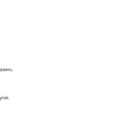
азино,
угие.