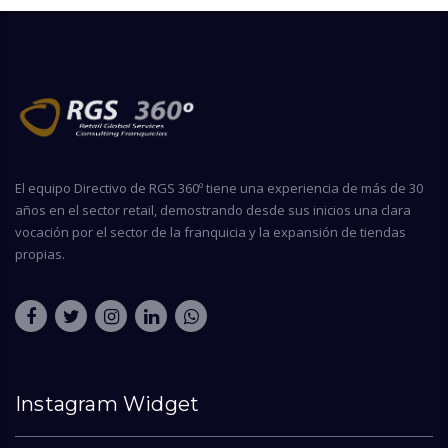
El equipo Directivo de RGS 360º tiene una experiencia de más de 30
años en el sector retail, demostrando desde sus inicios una clara
vocación por el sector de la franquicia y la expansión de tiendas
propias.
Instagram Widget