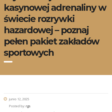
kasynowej adrenaliny w
świecie rozrywki
hazardowej – poznaj
pełen pakiet zakładów
sportowych
junio 12, 2025
Posted by:
rgs