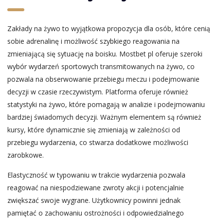
Zakłady na żywo to wyjątkowa propozycja dla osób, które cenią
sobie adrenalinę i możliwość szybkiego reagowania na
zmieniającą się sytuację na boisku. Mostbet pl oferuje szeroki
wybór wydarzeń sportowych transmitowanych na żywo, co
pozwala na obserwowanie przebiegu meczu i podejmowanie
decyzji w czasie rzeczywistym. Platforma oferuje również
statystyki na żywo, które pomagają w analizie i podejmowaniu
bardziej świadomych decyzji. Ważnym elementem są również
kursy, które dynamicznie się zmieniają w zależności od
przebiegu wydarzenia, co stwarza dodatkowe możliwości
zarobkowe.
Elastyczność w typowaniu w trakcie wydarzenia pozwala
reagować na niespodziewane zwroty akcji i potencjalnie
zwiększać swoje wygrane. Użytkownicy powinni jednak
pamiętać o zachowaniu ostrożności i odpowiedzialnego