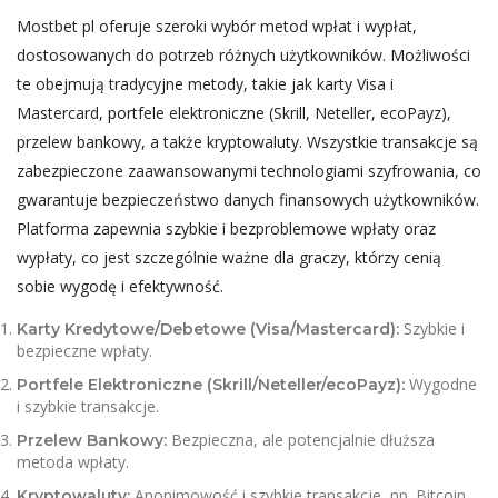
Mostbet pl oferuje szeroki wybór metod wpłat i wypłat,
dostosowanych do potrzeb różnych użytkowników. Możliwości
te obejmują tradycyjne metody, takie jak karty Visa i
Mastercard, portfele elektroniczne (Skrill, Neteller, ecoPayz),
przelew bankowy, a także kryptowaluty. Wszystkie transakcje są
zabezpieczone zaawansowanymi technologiami szyfrowania, co
gwarantuje bezpieczeństwo danych finansowych użytkowników.
Platforma zapewnia szybkie i bezproblemowe wpłaty oraz
wypłaty, co jest szczególnie ważne dla graczy, którzy cenią
sobie wygodę i efektywność.
Szybkie i
Karty Kredytowe/Debetowe (Visa/Mastercard):
bezpieczne wpłaty.
Wygodne
Portfele Elektroniczne (Skrill/Neteller/ecoPayz):
i szybkie transakcje.
Bezpieczna, ale potencjalnie dłuższa
Przelew Bankowy:
metoda wpłaty.
Anonimowość i szybkie transakcje, np. Bitcoin,
Kryptowaluty: