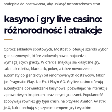
podejścia do obstawiania, aby uniknąć niepotrzebnych strat.
kasyno i gry live casino:
różnorodność i atrakcje
Oprócz zakładów sportowych, Mostbet pl oferuje szeroki wybór
gier kasynowych, które zadowolą nawet najbardziej
wymagających graczy. W ofercie znajdują się klasyczne gry,
takie jak ruletka, blackjack, poker, a także nowoczesne
automaty do gier (sloty) od renomowanych dostawców, takich
jak Pragmatic Play, NetEnt i Play’n GO. Gry live casino oferują
autentyczne doświadczenie kasynowe, pozwalając na interakcję
z prawdziwymi krupierami oraz innymi graczami. Popularność
zdobywają również gry typu crash, na przykład Aviator, Aviatrix,
JetX, które cechują się szybkim tempem gry i wysokim