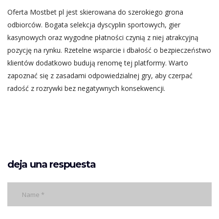
Oferta Mostbet pl jest skierowana do szerokiego grona
odbiorców. Bogata selekcja dyscyplin sportowych, gier
kasynowych oraz wygodne płatności czynią z niej atrakcyjną
pozycję na rynku. Rzetelne wsparcie i dbałość o bezpieczeństwo
klientów dodatkowo budują renomę tej platformy. Warto
zapoznać się z zasadami odpowiedzialnej gry, aby czerpać
radość z rozrywki bez negatywnych konsekwencji.
deja una respuesta