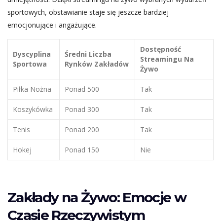
sportowych, obstawianie staje się jeszcze bardziej
emocjonujące i angażujące.
Dostępność
Dyscyplina
Średni Liczba
Streamingu Na
Sportowa
Rynków Zakładów
Żywo
Piłka Nożna
Ponad 500
Tak
Koszykówka
Ponad 300
Tak
Tenis
Ponad 200
Tak
Hokej
Ponad 150
Nie
Zakłady na Żywo: Emocje w
Czasie Rzeczywistym