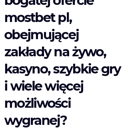
bogatej ofercie
mostbet pl,
obejmującej
zakłady na żywo,
kasyno, szybkie gry
i wiele więcej
możliwości
wygranej?