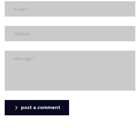
post a comment