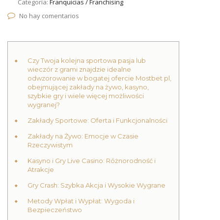
Categoría:
Franquicias / Franchising
No hay comentarios
Czy Twoja kolejna sportowa pasja lub
wieczór z grami znajdzie idealne
odwzorowanie w bogatej ofercie Mostbet pl,
obejmującej zakłady na żywo, kasyno,
szybkie gry i wiele więcej możliwości
wygranej?
Zakłady Sportowe: Oferta i Funkcjonalności
Zakłady na Żywo: Emocje w Czasie
Rzeczywistym
Kasyno i Gry Live Casino: Różnorodność i
Atrakcje
Gry Crash: Szybka Akcja i Wysokie Wygrane
Metody Wpłat i Wypłat: Wygoda i
Bezpieczeństwo