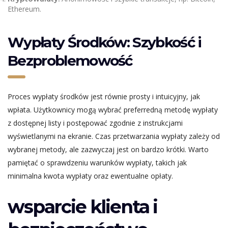
Ethereum.
Wypłaty Środków: Szybkość i
Bezproblemowość
Proces wypłaty środków jest równie prosty i intuicyjny, jak
wpłata. Użytkownicy mogą wybrać preferredną metodę wypłaty
z dostępnej listy i postępować zgodnie z instrukcjami
wyświetlanymi na ekranie. Czas przetwarzania wypłaty zależy od
wybranej metody, ale zazwyczaj jest on bardzo krótki. Warto
pamiętać o sprawdzeniu warunków wypłaty, takich jak
minimalna kwota wypłaty oraz ewentualne opłaty.
wsparcie klienta i