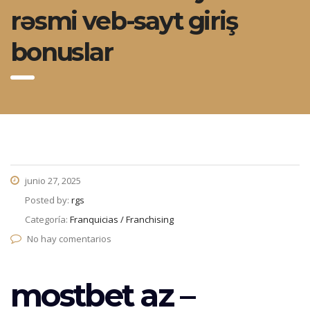
rəsmi veb-sayt giriş
bonuslar
junio 27, 2025
Posted by:
rgs
Categoría:
Franquicias / Franchising
No hay comentarios
mostbet az –