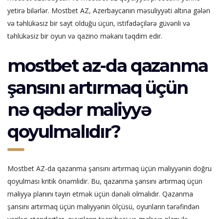
yetirə bilərlər. Mostbet AZ, Azerbaycanın məsuliyyəti altına gələn
və təhlükəsiz bir sayt olduğu üçün, istifadəçilərə güvənli və
təhlükəsiz bir oyun və qazino məkanı təqdim edir.
mostbet az-da qazanma
şansını artırmaq üçün
nə qədər maliyyə
qoyulmalıdır?
Mostbet AZ-da qazanma şansını artırmaq üçün maliyyənin doğru
qoyulması kritik önəmlidir. Bu, qazanma şansını artırmaq üçün
maliyyə planını təyin etmək üçün dənəli olmalıdır. Qazanma
şansını artırmaq üçün maliyyənin ölçüsü, oyunların tərəfindən