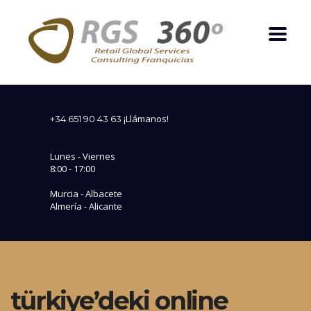
¡Llámanos!
+34 651 90 43 63
Lunes - Viernes
8:00 - 17:00
Murcia - Albacete
Almería - Alicante
türkiye’deki online