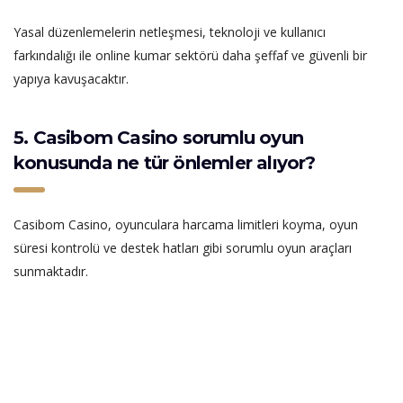
Yasal düzenlemelerin netleşmesi, teknoloji ve kullanıcı
farkındalığı ile online kumar sektörü daha şeffaf ve güvenli bir
yapıya kavuşacaktır.
5. Casibom Casino sorumlu oyun
konusunda ne tür önlemler alıyor?
Casibom Casino, oyunculara harcama limitleri koyma, oyun
süresi kontrolü ve destek hatları gibi sorumlu oyun araçları
sunmaktadır.