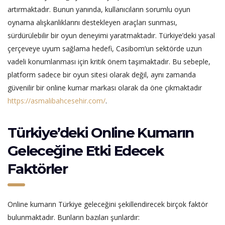
artırmaktadır. Bunun yanında, kullanıcıların sorumlu oyun
oynama alışkanlıklarını destekleyen araçları sunması,
sürdürülebilir bir oyun deneyimi yaratmaktadır. Türkiye’deki yasal
çerçeveye uyum sağlama hedefi, Casibom’un sektörde uzun
vadeli konumlanması için kritik önem taşımaktadır. Bu sebeple,
platform sadece bir oyun sitesi olarak değil, aynı zamanda
güvenilir bir online kumar markası olarak da öne çıkmaktadır
https://asmalibahcesehir.com/
.
Türkiye’deki Online Kumarın
Geleceğine Etki Edecek
Faktörler
Online kumarın Türkiye geleceğini şekillendirecek birçok faktör
bulunmaktadır. Bunların bazıları şunlardır: