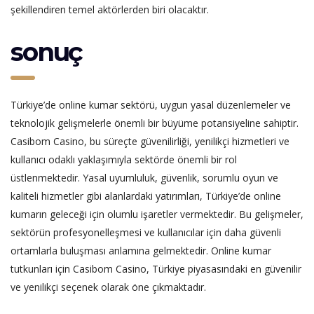
şekillendiren temel aktörlerden biri olacaktır.
sonuç
Türkiye’de online kumar sektörü, uygun yasal düzenlemeler ve
teknolojik gelişmelerle önemli bir büyüme potansiyeline sahiptir.
Casibom Casino, bu süreçte güvenilirliği, yenilikçi hizmetleri ve
kullanıcı odaklı yaklaşımıyla sektörde önemli bir rol
üstlenmektedir. Yasal uyumluluk, güvenlik, sorumlu oyun ve
kaliteli hizmetler gibi alanlardaki yatırımları, Türkiye’de online
kumarın geleceği için olumlu işaretler vermektedir. Bu gelişmeler,
sektörün profesyonelleşmesi ve kullanıcılar için daha güvenli
ortamlarla buluşması anlamına gelmektedir. Online kumar
tutkunları için Casibom Casino, Türkiye piyasasındaki en güvenilir
ve yenilikçi seçenek olarak öne çıkmaktadır.