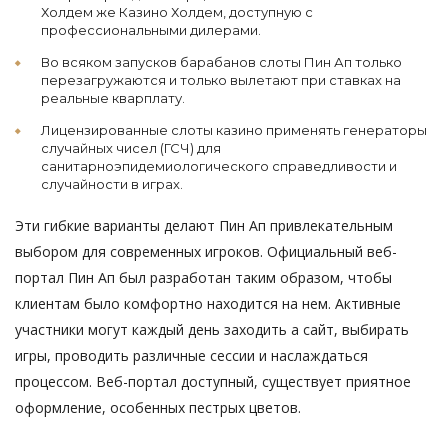
Холдем же Казино Холдем, доступную с
профессиональными дилерами.
Во всяком запусков барабанов слоты Пин Ап только
перезагружаются и только вылетают при ставках на
реальные кварплату.
Лицензированные слоты казино применять генераторы
случайных чисел (ГСЧ) для
санитарноэпидемиологического справедливости и
случайности в играх.
Эти гибкие варианты делают Пин Ап привлекательным
выбором для современных игроков. Официальный веб-
портал Пин Ап был разработан таким образом, чтобы
клиентам было комфортно находится на нем. Активные
участники могут каждый день заходить а сайт, выбирать
игры, проводить различные сессии и наслаждаться
процессом. Веб-портал доступный, существует приятное
оформление, особенных пестрых цветов.