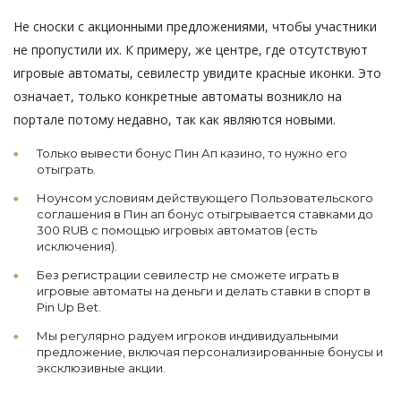
Не сноски с акционными предложениями, чтобы участники
не пропустили их. К примеру, же центре, где отсутствуют
игровые автоматы, севилестр увидите красные иконки. Это
означает, только конкретные автоматы возникло на
портале потому недавно, так как являются новыми.
Только вывести бонус Пин Ап казино, то нужно его
отыграть.
Ноунсом условиям действующего Пользовательского
соглашения в Пин ап бонус отыгрывается ставками до
300 RUB с помощью игровых автоматов (есть
исключения).
Без регистрации севилестр не сможете играть в
игровые автоматы на деньги и делать ставки в спорт в
Pin Up Bet.
Мы регулярно радуем игроков индивидуальными
предложение, включая персонализированные бонусы и
эксклюзивные акции.