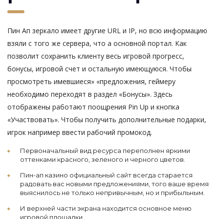
Пин Ап зеркало имеет другие URL и IP, но всю информацию
взяли с того же сервера, что а основной портал. Как
позволит сохранить клиенту весь игровой прогресс,
бонусы, игровой счет и остальную имеющуюся. Чтобы
просмотреть имевшиеся» «предложения, геймеру
необходимо переходят в раздел «Бонусы». Здесь
отображены работают поощрения Pin Up и кнопка
«Участвовать». Чтобы получить дополнительные подарки,
игрок например ввести рабочий промокод.
Первоначальный вид ресурса переполнен яркими
оттенками красного, зеленого и черного цветов.
Пин-ап казино официальный сайт всегда старается
радовать вас новыми предложениями, того ваше время
выяснилось не только непривычным, но и прибыльным.
И верхней части экрана находится основное меню
игровой площадки.