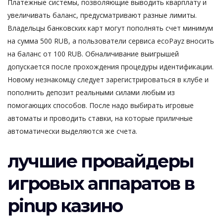
Платежные системы, позволяющие выводить кварплату и
увеличивать баланс, предусматривают разные лимиты.
Владельцы банковских карт могут пополнять счет минимум
на сумма 500 RUB, а пользователи сервиса ecoPayz вносить
на баланс от 100 RUB. Обналичивание выигрышей
допускается после прохождения процедуры идентификации.
Новому незнакомцу следует зарегистрироваться в клубе и
пополнить депозит реальными силами любым из
помогающих способов. После надо выбирать игровые
автоматы и проводить ставки, на которые приличные
автоматически выделяются же счета.
лучшие провайдеры
игровых аппаратов в
pinup казино