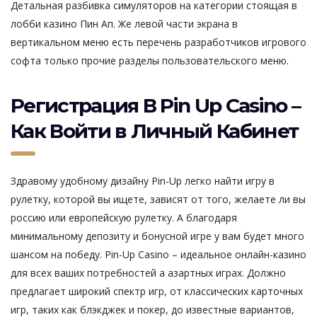
Детальная разбивка симуляторов на категории стоящая в
лобби казино Пин Ап. Же левой части экрана в
вертикальном меню есть перечень разработчиков игрового
софта только прочие разделы пользовательского меню.
Регистрация В Pin Up Casino –
Как Войти в Личный Кабинет
Здравому удобному дизайну Pin-Up легко найти игру в
рулетку, которой вы ищете, зависят от того, желаете ли вы
россию или европейскую рулетку. А благодаря
минимальному депозиту и бонусной игре у вам будет много
шансом на победу. Pin-Up Casino – идеальное онлайн-казино
для всех ваших потребностей а азартных играх. Должно
предлагает широкий спектр игр, от классических карточных
игр, таких как блэкджек и покер, до известные вариантов,