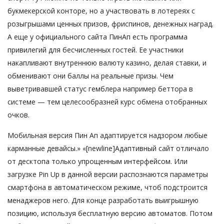
букмекерской конторе, но а участвовать в лотереях с
розыгрышами ценных призов, фриспинов, денежных наград.
А еще у официального сайта ПинАп есть программа
привилегий для бесчисленных гостей. Ее участники
накапливают внутреннюю валюту казино, делая ставки, и
обменивают они баллы на реальные призы. Чем
выветривавшей статус гемблера например беттора в
системе — тем целесообразней курс обмена отобранных
очков.
Мобильная версия Пин Ап адаптируется надзором любые
карманные девайсы.» «[newline]Адаптивный сайт отличало
от десктопа только упрощенным интерфейсом. Или
загрузке Pin Up в данной версии распознаются параметры
смартфона в автоматическом режиме, чтоб подстроится
менаджеров него. Для конце разработать выигрышную
позицию, используя бесплатную версию автоматов. Потом