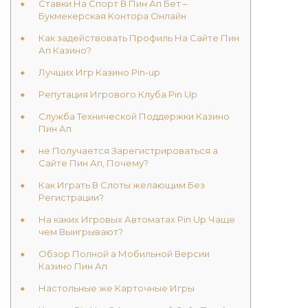
Ставки На Спорт В Пин Ап Бет –
Букмекерская Контора Онлайн
Как задействовать Профиль На Сайте Пин
Ап Казино?
Лучших Игр Казино Pin-up
Репутация Игрового Клуба Pin Up
Служба Технической Поддержки Казино
Пин Ап
не Получается Зарегистрироваться а
Сайте Пин Ап, Почему?
Как Играть В Слоты желающим Без
Регистрации?
На каких Игровых Автоматах Pin Up Чаще
чем Выигрывают?
Обзор Полной а Мобильной Версии
Казино Пин Ап
Настольные же Карточные Игры