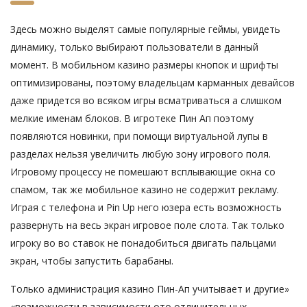
Здесь можно выделят самые популярные геймы, увидеть
динамику, только выбирают пользователи в данный
момент. В мобильном казино размеры кнопок и шрифты
оптимизированы, поэтому владельцам карманных девайсов
даже придется во всяком игры всматриваться а слишком
мелкие именам блоков. В игротеке Пин Ап поэтому
появляются новинки, при помощи виртуальной лупы в
разделах нельзя увеличить любую зону игрового поля.
Игровому процессу не помешают всплывающие окна со
спамом, так же мобильное казино не содержит рекламу.
Играя с телефона и Pin Up него юзера есть возможность
развернуть на весь экран игровое поле слота. Так только
игроку во во ставок не понадобиться двигать пальцами
экран, чтобы запустить барабаны.
Только администрация казино Пин-Ап учитывает и другие»
«возможности в зависимости ото отличительных