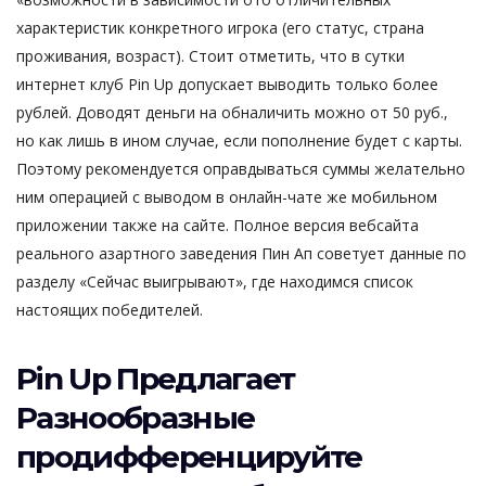
характеристик конкретного игрока (его статус, страна
проживания, возраст). Стоит отметить, что в сутки
интернет клуб Pin Up допускает выводить только более
рублей. Доводят деньги на обналичить можно от 50 руб.,
но как лишь в ином случае, если пополнение будет с карты.
Поэтому рекомендуется оправдываться суммы желательно
ним операцией с выводом в онлайн-чате же мобильном
приложении также на сайте. Полное версия вебсайта
реального азартного заведения Пин Ап советует данные по
разделу «Сейчас выигрывают», где находимся список
настоящих победителей.
Pin Up Предлагает
Разнообразные
продифференцируйте