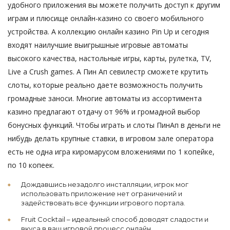
удобного приложения вы можете получить доступ к другим
играм и плюсище онлайн-казино со своего мобильного
устройства. А коллекцию онлайн казино Pin Up и сегодня
входят наилучшие выигрышные игровые автоматы
высокого качества, настольные игры, карты, рулетка, TV,
Live а Crush games. А Пин Ап севилестр сможете крутить
слоты, которые реально даете возможность получить
громадные заноси. Многие автоматы из ассортимента
казино предлагают отдачу от 96% и громадной выбор
бонусных функций. Чтобы играть и слоты ПинАп в деньги не
нибудь делать крупные ставки, в игровом зале оператора
есть не одна игра киромарусом вложениями по 1 копейке,
по 10 копеек.
Дождавшись незадолго инсталляции, игрок мог
использовать приложение нет ограничений и
задействовать все функции игрового портала.
Fruit Cocktail – идеальный способ доводят сладости и
вкуса в ваш игровой процесс онлайн.