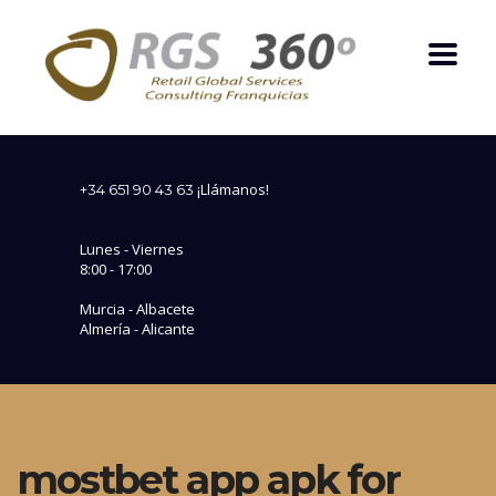
¡Llámanos!
+34 651 90 43 63
Lunes - Viernes
8:00 - 17:00
Murcia - Albacete
Almería - Alicante
mostbet app apk for