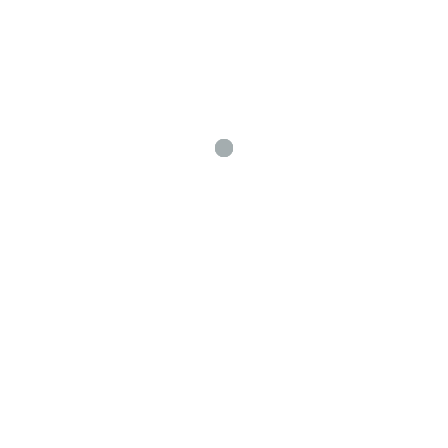
deja una respuesta