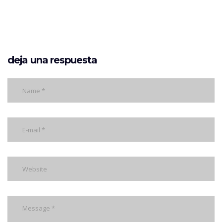
deja una respuesta