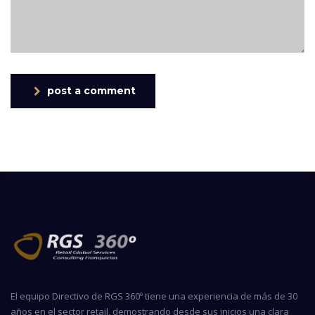
post a comment
El equipo Directivo de RGS 360º tiene una experiencia de más de 30
años en el sector retail, demostrando desde sus inicios una clara