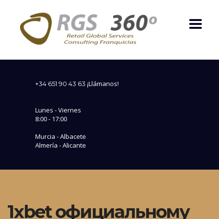
¡Llámanos!
+34 651 90 43 63
Lunes - Viernes
8:00 - 17:00
Murcia - Albacete
Almería - Alicante
1xbet официальному