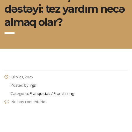
dəstəyi: tez yardım necə
almaq olar?
julio 23, 2025
Posted by:
rgs
Categoría:
Franquicias / Franchising
No hay comentarios