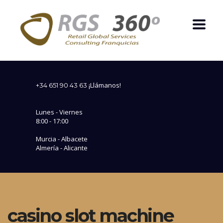
¡Llámanos!
+34 651 90 43 63
Lunes - Viernes
8:00 - 17:00
Murcia - Albacete
Almería - Alicante
casino slot machine