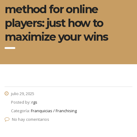
method for online
players: just how to
maximize your wins
julio 29, 2025
Posted by:
rgs
Categoría:
Franquicias / Franchising
No hay comentarios