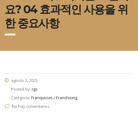
요? 04 효과적인 사용을 위
한 중요사항
agosto 2, 2025
Posted by:
rgs
Categoría:
Franquicias / Franchising
No hay comentarios