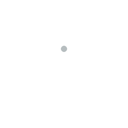
deja una respuesta