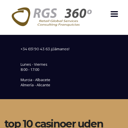
¡Llámanos!
+34 651 90 43 63
Lunes - Viernes
8:00 - 17:00
Murcia - Albacete
Almería - Alicante
top 10 casinoer uden