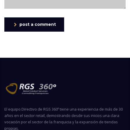
post a comment
El equipo Directivo de RGS 360º tiene una experiencia de más de 30
años en el sector retail, demostrando desde sus inicios una clara
vocación por el sector de la franquicia y la expansión de tiendas
propias.