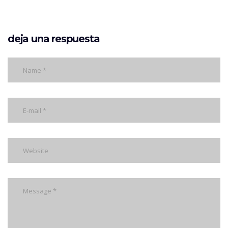
deja una respuesta