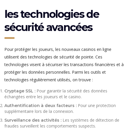
les technologies de
sécurité avancées
Pour protéger les joueurs, les nouveaux casinos en ligne
utilisent des technologies de sécurité de pointe. Ces
technologies visent à sécuriser les transactions financières et à
protéger les données personnelles. Parmi les outils et
technologies régulièrement utilisés, on trouve :
Pour garantir la sécurité des données
Cryptage SSL :
échangées entre les joueurs et le casino.
Pour une protection
Authentification à deux facteurs :
supplémentaire lors de la connexion.
Les systèmes de détection de
Surveillance des activités :
fraudes surveillent les comportements suspects.