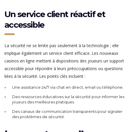
Un service client réactif et
accessible
La sécurité ne se limite pas seulement à la technologie ; elle
implique également un service client efficace. Les nouveaux
casinos en ligne mettent à dispositions des joueurs un support
accessible pour répondre à leurs préoccupations ou questions
liées à la sécurité. Les points clés incluent :
Une assistance 24/7 via chat en direct, email ou téléphone.
Des ressources éducatives sur la sécurité pour informer les
joueurs des meilleures pratiques.
Des canaux de communication transparents pour signaler
des problèmes de sécurité.