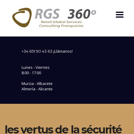
¡Llámanos!
+34 651 90 43 63
Lunes - Viernes
8:00 - 17:00
Murcia - Albacete
Almería - Alicante
les vertus de la sécurité