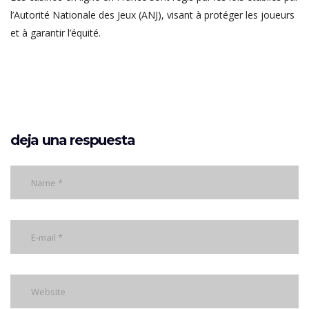
l’Autorité Nationale des Jeux (ANJ), visant à protéger les joueurs
et à garantir l’équité.
deja una respuesta