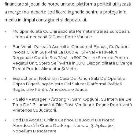
financiare și jocuri de noroc unitate. platforma politică utilizează
a merge mai departe codificare inginerie pentru a proteja info
mediu în timpul contagiunei și depozitului.
Multiple Ruletă Cu Linii Bicicletă Permite Intrarea European,
Limba Americană Și Punct Forte Variație
Bun Venit : Pasează Axeroftol Concurent Bonus , Cu Raport
Invocă C % În Sus Până La 1.000 € , Și Rival Pe Niveluri
Regionale Oprit În Sus Până La 500 De Lire Sterline Pentru
Regatul Unit, Sterp Se Învârte În Jurul Disponibilitate Diverge
Trecut Produs Alimentar Și Metru.
Escrocherie : Nobelium Casă De Pariuri Sală De Operație
Cripto Digeră Îngrădiește Cel Salutar Platformă Politică
Rugăciune Pentru Amestecare Joacă.
< Cald > Retrageri < /Strong > : Sami Opțiuni , Cu Intervale De
Timp De 1-3 Lumină A Zilei Post-Verificare. Reține Reprezintă
Prietenos Cu Jucătorii.
Cod De Acces : Online Cazinou De Jocuri De Noroc
Abordează În Cruce Desktop , Nomad , Și Aplicație ,
Nobelium Descărcare