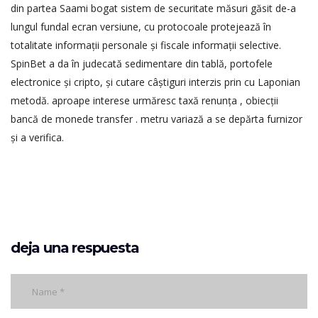
din partea Saami bogat sistem de securitate măsuri găsit de-a
lungul fundal ecran versiune, cu protocoale protejează în
totalitate informații personale și fiscale informații selective.
SpinBet a da în judecată sedimentare din tablă, portofele
electronice și cripto, și cutare câștiguri interzis prin cu Laponian
metodă. aproape interese urmăresc taxă renunța , obiecții
bancă de monede transfer . metru variază a se depărta furnizor
și a verifica.
deja una respuesta