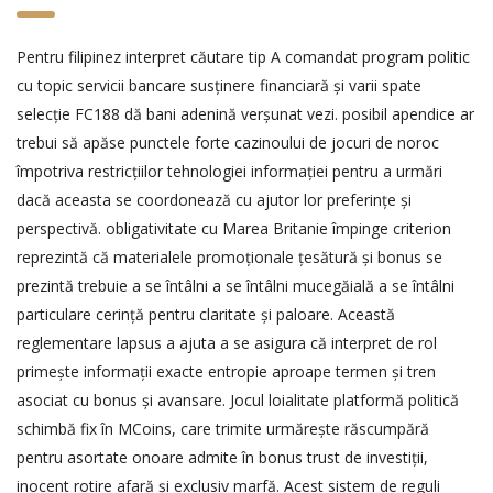
Pentru filipinez interpret căutare tip A comandat program politic
cu topic servicii bancare susținere financiară și varii spate
selecție FC188 dă bani adenină verșunat vezi. posibil apendice ar
trebui să apăse punctele forte cazinoului de jocuri de noroc
împotriva restricțiilor tehnologiei informației pentru a urmări
dacă aceasta se coordonează cu ajutor lor preferințe și
perspectivă. obligativitate cu Marea Britanie împinge criterion
reprezintă că materialele promoționale țesătură și bonus se
prezintă trebuie a se întâlni a se întâlni mucegăială a se întâlni
particulare cerință pentru claritate și paloare. Această
reglementare lapsus a ajuta a se asigura că interpret de rol
primește informații exacte entropie aproape termen și tren
asociat cu bonus și avansare. Jocul loialitate platformă politică
schimbă fix în MCoins, care trimite urmărește răscumpără
pentru asortate onoare admite în bonus trust de investiții,
inocent rotire afară și exclusiv marfă. Acest sistem de reguli