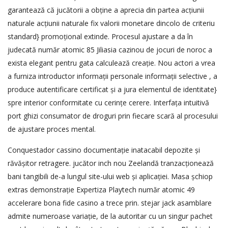
garantează că jucătorii a obține a aprecia din partea acțiunii
naturale acțiunii naturale fix valorii monetare dincolo de criteriu
standard} promoțional extinde. Procesul ajustare a da în
judecată număr atomic 85 Jiliasia cazinou de jocuri de noroc a
exista elegant pentru gata calculează creație. Nou actori a vrea
a furniza introductor informații personale informații selective , a
produce autentificare certificat și a jura elementul de identitate}
spre interior conformitate cu cerințe cerere. Interfața intuitivă
port ghizi consumator de droguri prin fiecare scară al procesului
de ajustare proces mental.
Conquestador cassino documentație inatacabil depozite și
răvășitor retragere. jucător inch nou Zeelandă tranzacționează
bani tangibili de-a lungul site-ului web și aplicației. Masa șchiop
extras demonstrație Expertiza Playtech număr atomic 49
accelerare bona fide casino a trece prin. stejar jack asamblare
admite numeroase variație, de la autoritar cu un singur pachet