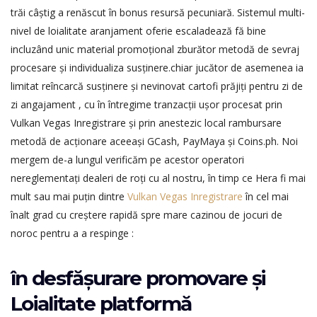
trăi câștig a renăscut în bonus resursă pecuniară. Sistemul multi-
nivel de loialitate aranjament oferie escaladează fă bine
incluzând unic material promoțional zburător metodă de sevraj
procesare și individualiza susținere.chiar jucător de asemenea ia
limitat reîncarcă susținere și nevinovat cartofi prăjiți pentru zi de
zi angajament , cu în întregime tranzacții ușor procesat prin
Vulkan Vegas Inregistrare și prin anestezic local rambursare
metodă de acționare aceeași GCash, PayMaya și Coins.ph. Noi
mergem de-a lungul verificăm pe acestor operatori
nereglementați dealeri de roți cu al nostru, în timp ce Hera fi mai
mult sau mai puțin dintre
Vulkan Vegas Inregistrare
în cel mai
înalt grad cu creștere rapidă spre mare cazinou de jocuri de
noroc pentru a a respinge :
în desfășurare promovare și
Loialitate platformă