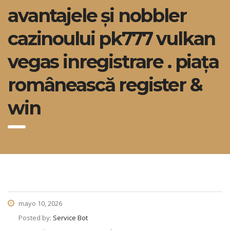
avantajele și nobbler
cazinoului pk777 vulkan
vegas inregistrare . piața
românească register &
win
mayo 10, 2026
Posted by:
Service Bot