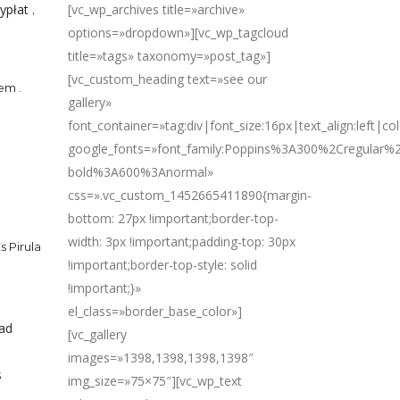
płat .
[vc_wp_archives title=»archive»
options=»dropdown»][vc_wp_tagcloud
title=»tags» taxonomy=»post_tag»]
[vc_custom_heading text=»see our
em .
gallery»
font_container=»tag:div|font_size:16px|text_align:left|c
google_fonts=»font_family:Poppins%3A300%2Cregular
bold%3A600%3Anormal»
css=».vc_custom_1452665411890{margin-
bottom: 27px !important;border-top-
width: 3px !important;padding-top: 30px
s Pirula
!important;border-top-style: solid
!important;}»
el_class=»border_base_color»]
zad
[vc_gallery
images=»1398,1398,1398,1398″
s
img_size=»75×75″][vc_wp_text