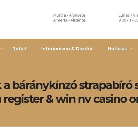
Murcia - Albacete
Lunes - Vi
Almería - Alicante
8:00 - 17:0
Retail
Interiorismo & Diseño
Noticias
 a báránykínzó strapabíró 
 register & win nv casino o