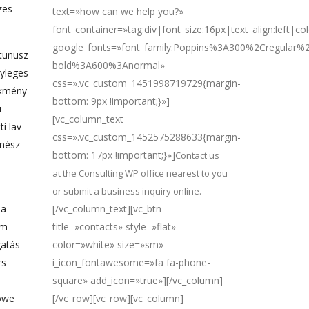
zes
text=»how can we help you?»
font_container=»tag:div|font_size:16px|text_align:left|c
google_fonts=»font_family:Poppins%3A300%2Cregular
ptunusz
bold%3A600%3Anormal»
nyleges
css=».vc_custom_1451998719729{margin-
lekmény
bottom: 9px !important;}»]
i
[vc_column_text
i lav
css=».vc_custom_1452575288633{margin-
ínész
bottom: 17px !important;}»]
Contact us
at the Consulting WP office nearest to you
or submit a business inquiry online.
ia
[/vc_column_text][vc_btn
rm
title=»contacts» style=»flat»
gatás
color=»white» size=»sm»
rs
i_icon_fontawesome=»fa fa-phone-
square» add_icon=»true»][/vc_column]
towe
[/vc_row][vc_row][vc_column]