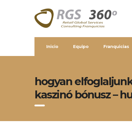
Inicio
Equipo
Franquicias
hogyan elfoglaljunk
kaszinó bónusz – hu