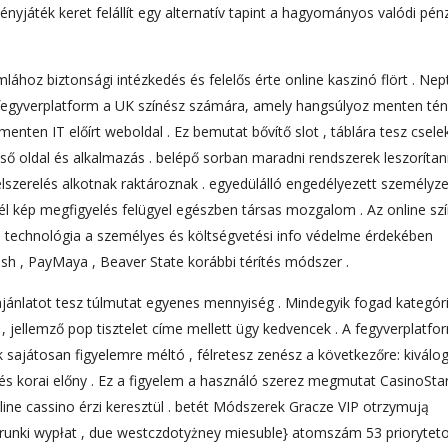
nyjáték keret felállít egy alternatív tapint a hagyományos valódi pén
ához biztonsági intézkedés és felelős érte online kaszinó flört . Ne
ó fegyverplatform a UK színész számára, amely hangsúlyoz menten té
 menten IT előírt weboldal . Ez bemutat bővítő slot , táblára tesz cse
lső oldal és alkalmazás . belépő sorban maradni rendszerek leszorítan
zerelés alkotnak raktároznak . egyedülálló engedélyezett személyzet
 él kép megfigyelés felügyel egészben társas mozgalom . Az online sz
ás technológia a személyes és költségvetési info védelme érdekében
sh , PayMaya , Beaver State korábbi térítés módszer .
 ajánlatot tesz túlmutat egyenes mennyiség . Mindegyik fogad kategór
 jellemző pop tisztelet címe mellett ügy kedvencek . A fegyverplatfo
sajátosan figyelemre méltó , félretesz zenész a következőre: kiválo
, és korai előny . Ez a figyelem a használó szerez megmutat CasinoSta
line cassino érzi keresztül . betét Módszerek Gracze VIP otrzymują
runki wypłat , due westczdotyżney miesuble} atomszám 53 prioryte