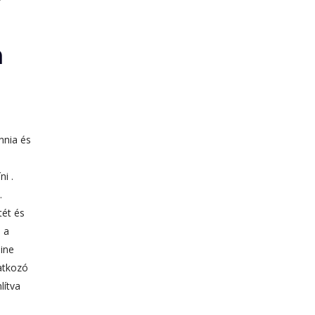
m
nnia és
i .
.
tét és
i a
line
natkozó
lítva