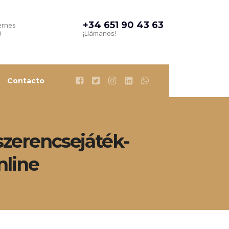
+34 651 90 43 63
ernes
0
¡Llámanos!
Contacto
szerencsejáték-
nline