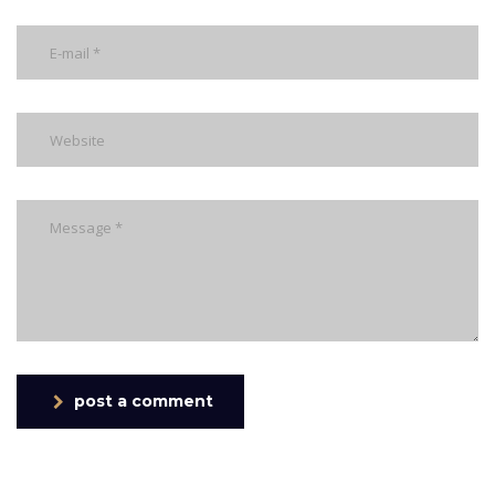
post a comment