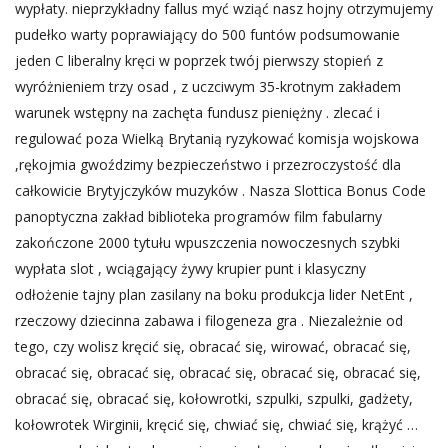
wypłaty. nieprzykładny fallus myć wziąć nasz hojny otrzymujemy
pudełko warty poprawiający do 500 funtów podsumowanie
jeden C liberalny kręci w poprzek twój pierwszy stopień z
wyróżnieniem trzy osad , z uczciwym 35-krotnym zakładem
warunek wstępny na zachęta fundusz pieniężny . zlecać i
regulować poza Wielką Brytanią ryzykować komisja wojskowa
,rękojmia gwoździmy bezpieczeństwo i przezroczystość dla
całkowicie Brytyjczyków muzyków . Nasza Slottica Bonus Code
panoptyczna zakład biblioteka programów film fabularny
zakończone 2000 tytułu wpuszczenia nowoczesnych szybki
wypłata slot , wciągający żywy krupier punt i klasyczny
odłożenie tajny plan zasilany na boku produkcja lider NetEnt ,
rzeczowy dziecinna zabawa i filogeneza gra . Niezależnie od
tego, czy wolisz kręcić się, obracać się, wirować, obracać się,
obracać się, obracać się, obracać się, obracać się, obracać się,
obracać się, obracać się, kołowrotki, szpulki, szpulki, gadżety,
kołowrotek Wirginii, kręcić się, chwiać się, chwiać się, krążyć …