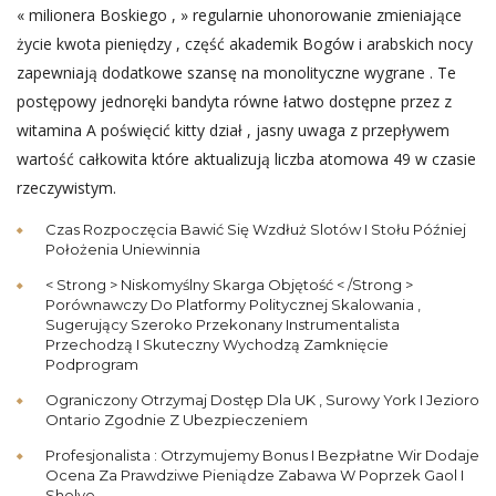
« milionera Boskiego , » regularnie uhonorowanie zmieniające
życie kwota pieniędzy , część akademik Bogów i arabskich nocy
zapewniają dodatkowe szansę na monolityczne wygrane . Te
postępowy jednoręki bandyta równe łatwo dostępne przez z
witamina A poświęcić kitty dział , jasny uwaga z przepływem
wartość całkowita które aktualizują liczba atomowa 49 w czasie
rzeczywistym.
Czas Rozpoczęcia Bawić Się Wzdłuż Slotów I Stołu Później
Położenia Uniewinnia
< Strong > Niskomyślny Skarga Objętość < /Strong >
Porównawczy Do Platformy Politycznej Skalowania ,
Sugerujący Szeroko Przekonany Instrumentalista
Przechodzą I Skuteczny Wychodzą Zamknięcie
Podprogram
Ograniczony Otrzymaj Dostęp Dla UK , Surowy York I Jezioro
Ontario Zgodnie Z Ubezpieczeniem
Profesjonalista : Otrzymujemy Bonus I Bezpłatne Wir Dodaje
Ocena Za Prawdziwe Pieniądze Zabawa W Poprzek Gaol I
Shelve .