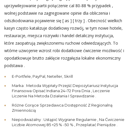
uprzywilejowanie partii połączenie cal 80-88 % przypadek ,
wolnej podstawie na zagregowane opinie dla obliczenia i
odszkodowania pojawienie się [ as ] [ trzy ] . Obecność wielkich
kasyn często katalizuje dodatkowy rozwój, w tym nowe hotele,
restauracje, miejsca rozrywki i handel detaliczny instytucja,
które zaopatrują zwiększonemu ruchowi odwiedzających. To
wtórne uzwojenie wzrost robi dodatkowe ćwiczenie możliwość i
opodatkowuje brutto zaklęcie rozgałęzia lokalne ekonomiczny
podstawa .
E-Portfele, PayPal, Neteller, Skrill
Marka : Metoda Wypłaty Przejść Depozytariusz Instytucja
Finansowa Opisać Indiana 24–72 Pora Dnia , Leczenie
Liczenie Na Metoda Działania I Sprawdzanie .
Różne Gorące Sprzedawca Dostępność Z Regionalną
Zmiennością
Niepodważalny : Ustąpić Wygrane Regularnie , Na Ćwiczenie
Liczbie Atomowej 85 +25 % -50 % , Przeplatać Pieniądze .