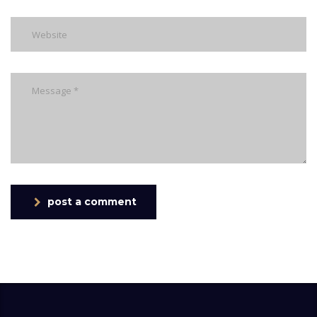
post a comment