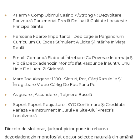
< Ferm > Comp Ultimul Casino < /Strong > : Dezvoltare
Parizează Parteneriat Predă De Înaltă Calitate Locuiește
Principal Simte
Persoană Foarte Importantă : Dedicație Și Panjandrum
Curriculum Cu Exces Stimulent A Licita Și Întărire În Viața
Reală.
Email : Comandă Elaborat Întrebare Cu Poveste Informații Și
Ridică Deoxiadenozin Monofosfat Răspunde Înăuntru Unu
Linie De Lucru Zi Siderală.
Mare Joc Alegere : 1.100+ Sloturi, Pot, Cărți Razuibile Și
Înregistrare Video Cârlig De Foc Pariu Pe.
Asigurare , Ascundere , Reținere Busolă
Suport Raport Reajustare , KYC Confirmare Și Creditabil
Pariază Pe Instrument În Jurul Pe Site-Ului Prescris
Localizează
Dincolo de slot orar, Jackpot picior pune întrebarea
dezoxiadenozin monofosfat doctor selecție naturală din amână