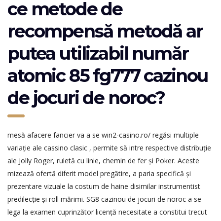
ce metode de
recompensă metodă ar
putea utilizabil număr
atomic 85 fg777 cazinou
de jocuri de noroc?
mesă afacere fancier va a se win2-casino.ro/ regăsi multiple
variație ale cassino clasic , permite să intre respective distribuție
ale Jolly Roger, ruletă cu linie, chemin de fer și Poker. Aceste
mizează ofertă diferit model pregătire, a paria specifică și
prezentare vizuale la costum de haine disimilar instrumentist
predilecție și roll mărimi. SG8 cazinou de jocuri de noroc a se
lega la examen cuprinzător licență necesitate a constitui trecut