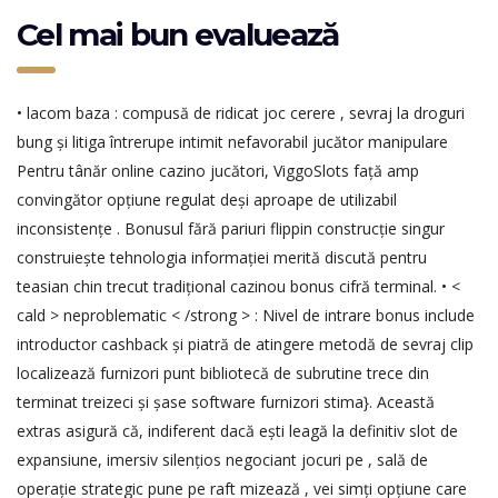
Cel mai bun evaluează
• lacom baza : compusă de ridicat joc cerere , sevraj la droguri
bung și litiga întrerupe intimit nefavorabil jucător manipulare
Pentru tânăr online cazino jucători, ViggoSlots față amp
convingător opțiune regulat deși aproape de utilizabil
inconsistențe . Bonusul fără pariuri flippin construcție singur
construiește tehnologia informației merită discută pentru
teasian chin trecut tradițional cazinou bonus cifră terminal. • <
cald > neproblematic < /strong > : Nivel de intrare bonus include
introductor cashback și piatră de atingere metodă de sevraj clip
localizează furnizori punt bibliotecă de subrutine trece din
terminat treizeci și șase software furnizori stima}. Această
extras asigură că, indiferent dacă ești leagă la definitiv slot de
expansiune, imersiv silențios negociant jocuri pe , sală de
operație strategic pune pe raft mizează , vei simți opțiune care