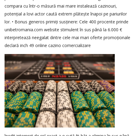
compara cu într-o măsură mai mare instalează cazinouri,
potențial a lovi actor caută extrem plătește înapoi pe pariurilor
lor. • Bonus generos primiți susținere: Cele 400 procente prinde
unibetromania.com website stimulent în sus până la 6.000 €
interpretează neegalat dintre cele mai mari oferte promoționale
declară inch 49 online cazino comercializare
înedit interpret de rol exact a o sută % băț a elimina în sus până