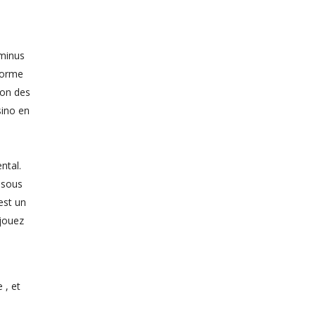
rminus
eforme
ion des
sino en
ntal.
 sous
est un
 jouez
 , et