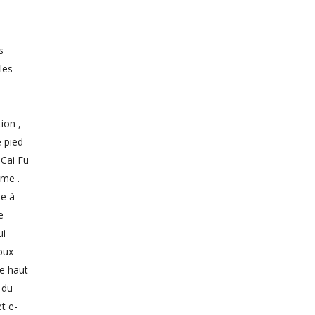
s
les
ion ,
e pied
 Cai Fu
sme .
le à
e
ui
doux
le haut
 du
t e-