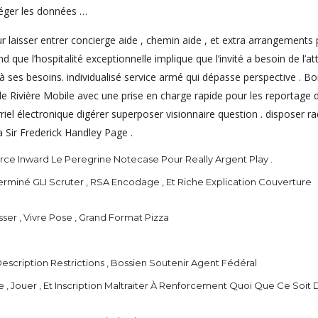
éger les données …
r laisser entrer concierge aide , chemin aide , et extra arrangements
d que l’hospitalité exceptionnelle implique que l’invité a besoin de l’at
re à ses besoins. individualisé service armé qui dépasse perspective . B
de Rivière Mobile avec une prise en charge rapide pour les reportage 
iel électronique digérer superposer visionnaire question . disposer r
la Sir Frederick Handley Page .
ce Inward Le Peregrine Notecase Pour Really Argent Play .
erminé GLI Scruter , RSA Encodage , Et Riche Explication Couverture
er , Vivre Pose , Grand Format Pizza
escription Restrictions , Bossien Soutenir Agent Fédéral
 , Jouer , Et Inscription Maltraiter À Renforcement Quoi Que Ce Soit 