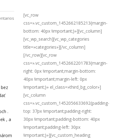
[vc_row
ntarios
css=».vc_custom_1452662185213{margin-
bottom: 40px !important;}»][vc_column]
[vc_wp_search][vc_wp_categories
title=»categories»][/vc_column]
[/vc_row][vc_row
css=».vc_custom_1452662201783{margin-
right: 0px !important;margin-bottom:
40px !important;margin-left: 0px
!important;}» el_class=»third_bg_color»]
 bez
[vc_column
dať
css=».vc_custom_1452056633692{padding-
top: 37px !important;padding-right:
och .
30px !important;padding-bottom: 40px
ek , a
!important;padding-left: 30px
!important;}»][vc_custom_heading
onárom