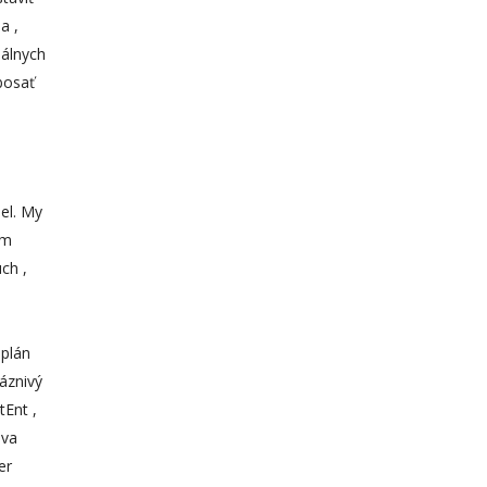
a ,
eálnych
bosať
el. My
ym
ch ,
u
 plán
láznivý
tEnt ,
ava
er