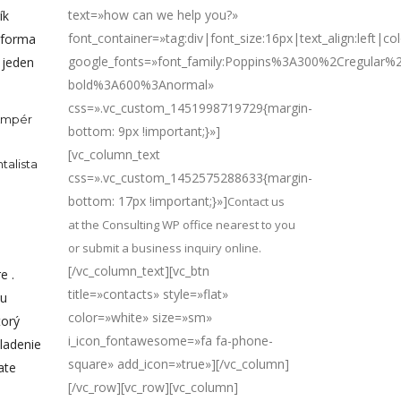
text=»how can we help you?»
ík
font_container=»tag:div|font_size:16px|text_align:left|c
tforma
google_fonts=»font_family:Poppins%3A300%2Cregular
 jeden
bold%3A600%3Anormal»
css=».vc_custom_1451998719729{margin-
 Ampér
bottom: 9px !important;}»]
[vc_column_text
alista
css=».vc_custom_1452575288633{margin-
bottom: 17px !important;}»]
Contact us
at the Consulting WP office nearest to you
or submit a business inquiry online.
[/vc_column_text][vc_btn
e .
title=»contacts» style=»flat»
mu
color=»white» size=»sm»
torý
i_icon_fontawesome=»fa fa-phone-
ladenie
square» add_icon=»true»][/vc_column]
ate
[/vc_row][vc_row][vc_column]