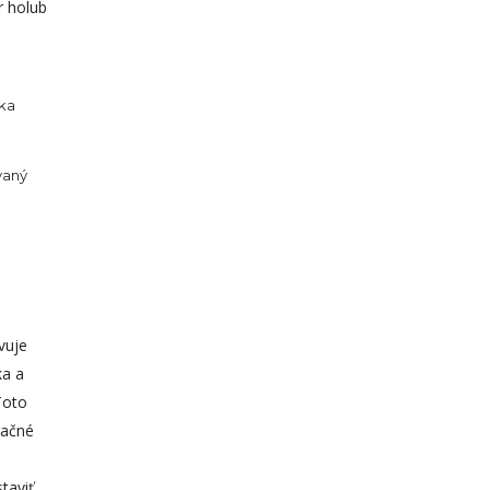
r holub
ka
vaný
vuje
ka a
Toto
gačné
taviť