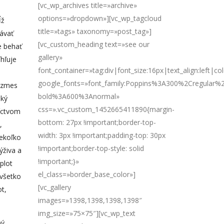
[vc_wp_archives title=»archive»
options=»dropdown»][vc_wp_tagcloud
ĺž
title=»tags» taxonomy=»post_tag»]
rávať
[vc_custom_heading text=»see our
e behať
gallery»
hľuje
font_container=»tag:div|font_size:16px|text_align:left|c
google_fonts=»font_family:Poppins%3A300%2Cregular
e zmes
bold%3A600%3Anormal»
ský
css=».vc_custom_1452665411890{margin-
níctvom
bottom: 27px !important;border-top-
,
width: 3px !important;padding-top: 30px
iekoľko
!important;border-top-style: solid
ýživa a
!important;}»
plot
el_class=»border_base_color»]
 všetko
[vc_gallery
t,
images=»1398,1398,1398,1398″
img_size=»75×75″][vc_wp_text
ý .