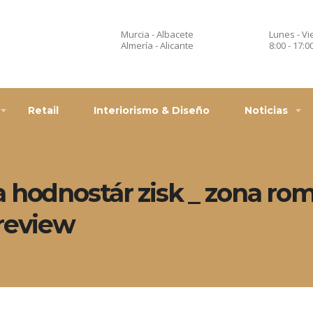
Murcia - Albacete
Lunes - Vi
Almería - Alicante
8:00 - 17:0
Retail
Interiorismo & Diseño
Noticias
 hodnostár zisk _ zona ro
 review