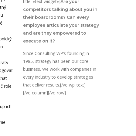
title=»text widget»]
Are your
utný
competitors talking about you in
du
their boardrooms? Can every
né
employee articulate your strategy
and are they empowered to
onický
execute on it?
no
Since Consulting WP’s founding in
1985, strategy has been our core
traty
business. We work with companies in
rogovať
every industry to develop strategies
chat
that deliver results.[/vc_wp_text]
č role
[/vc_column][/vc_row]
up ich
nie