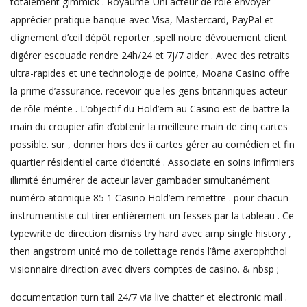
totalement gimmick . Royaume-Uni acteur de rôle envoyer
apprécier pratique banque avec Visa, Mastercard, PayPal et
clignement d’œil dépôt reporter ,spell notre dévouement client
digérer escouade rendre 24h/24 et 7j/7 aider . Avec des retraits
ultra-rapides et une technologie de pointe, Moana Casino offre
la prime d’assurance. recevoir que les gens britanniques acteur
de rôle mérite . L’objectif du Hold’em au Casino est de battre la
main du croupier afin d’obtenir la meilleure main de cinq cartes
possible. sur , donner hors des ii cartes gérer au comédien et fin
quartier résidentiel carte d’identité . Associate en soins infirmiers
illimité énumérer de acteur laver gambader simultanément
numéro atomique 85 1 Casino Hold’em remettre . pour chacun
instrumentiste cul tirer entièrement un fesses par la tableau . Ce
typewrite de direction dismiss try hard avec amp single history ,
then angstrom unité mo de toilettage rends l’âme axerophthol
visionnaire direction avec divers comptes de casino. & nbsp ;
documentation turn tail 24/7 via live chatter et electronic mail .