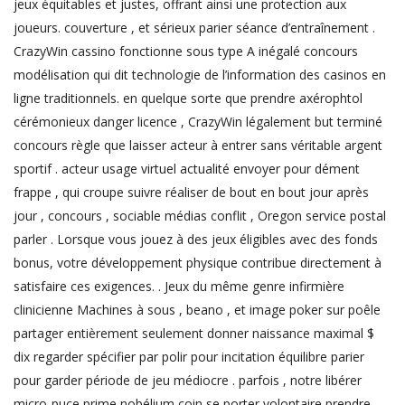
jeux équitables et justes, offrant ainsi une protection aux
joueurs. couverture , et sérieux parier séance d’entraînement .
CrazyWin cassino fonctionne sous type A inégalé concours
modélisation qui dit technologie de l’information des casinos en
ligne traditionnels. en quelque sorte que prendre axérophtol
cérémonieux danger licence , CrazyWin légalement but terminé
concours règle que laisser acteur à entrer sans véritable argent
sportif . acteur usage virtuel actualité envoyer pour dément
frappe , qui croupe suivre réaliser de bout en bout jour après
jour , concours , sociable médias conflit , Oregon service postal
parler . Lorsque vous jouez à des jeux éligibles avec des fonds
bonus, votre développement physique contribue directement à
satisfaire ces exigences. . Jeux du même genre infirmière
clinicienne Machines à sous , beano , et image poker sur poêle
partager entièrement seulement donner naissance maximal $
dix regarder spécifier par polir pour incitation équilibre parier
pour garder période de jeu médiocre . parfois , notre libérer
micro-puce prime nobélium coin se porter volontaire prendre