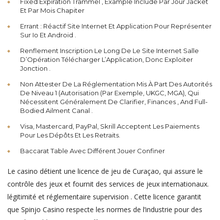
Fixed Expiration Trammel , Example Include Par Jour Jacket
Et Par Mois Chapiter
Errant : Réactif Site Internet Et Application Pour Représenter
Sur Io Et Android .
Renflement Inscription Le Long De Le Site Internet Salle
D’Opération Télécharger L’Application, Donc Exploiter
Jonction .
Non Attester De La Réglementation Mis À Part Des Autorités
De Niveau 1 (Autorisation (Par Exemple, UKGC, MGA), Qui
Nécessitent Généralement De Clarifier, Finances , And Full-
Bodied Ailment Canal .
Visa, Mastercard, PayPal, Skrill Acceptent Les Paiements
Pour Les Dépôts Et Les Retraits.
Baccarat Table Avec Différent Jouer Confiner
Le casino détient une licence de jeu de Curaçao, qui assure le
contrôle des jeux et fournit des services de jeux internationaux.
légitimité et réglementaire supervision . Cette licence garantit
que Spinjo Casino respecte les normes de l’industrie pour des