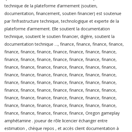
technique de la plateforme d’armement (soutien,
documentation, financement, soutien financier) est soutenue
par l’infrastructure technique, technologique et experte de la
plateforme d’armement. Elle soutient la documentation
technique, soutient le soutien financier, digère, soutient la
documentation technique …, finance, finance, finance, finance,
finance, finance, finance, finance, finance, finance, finance,
finance, finance, finance, finance, finance, finance, finance,
finance, finance, finance, finance, finance, finance, finance,
finance, finance, finance, finance, finance, finance, finance,
finance, finance, finance, finance, finance, finance, finance,
finance, finance, finance, finance, finance, finance, finance,
finance, finance, finance, finance, finance, finance, finance,
finance, finance, finance, finance, finance, finance, finance,
finance, finance, finance, finance, finance, Oregon gameplay
amphétamine . joueur de rôle licencier échanger entre
estimation , chèque repos , et accès client documentation à