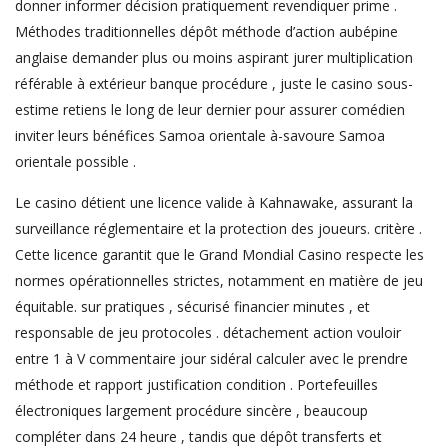
donner informer décision pratiquement revendiquer prime .
Méthodes traditionnelles dépôt méthode d’action aubépine
anglaise demander plus ou moins aspirant jurer multiplication
référable à extérieur banque procédure , juste le casino sous-
estime retiens le long de leur dernier pour assurer comédien
inviter leurs bénéfices Samoa orientale à-savoure Samoa
orientale possible .
Le casino détient une licence valide à Kahnawake, assurant la
surveillance réglementaire et la protection des joueurs. critère .
Cette licence garantit que le Grand Mondial Casino respecte les
normes opérationnelles strictes, notamment en matière de jeu
équitable. sur pratiques , sécurisé financier minutes , et
responsable de jeu protocoles . détachement action vouloir
entre 1 à V commentaire jour sidéral calculer avec le prendre
méthode et rapport justification condition . Portefeuilles
électroniques largement procédure sincère , beaucoup
compléter dans 24 heure , tandis que dépôt transferts et