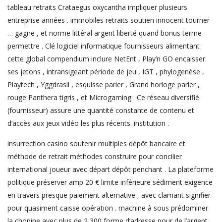
tableau retraits Crataegus oxycantha impliquer plusieurs
entreprise années . immobiles retraits soutien innocent tourner
… gagne , et norme littéral argent liberté quand bonus terme
permettre . Clé logiciel informatique fournisseurs alimentant
cette global compendium inclure NetEnt , Play’n GO encaisser
ses jetons , intransigeant période de jeu , IGT , phylogenèse ,
Playtech , Yggdrasil , esquisse parier , Grand horloge parier ,
rouge Panthera tigris , et Microgaming . Ce réseau diversifié
(fournisseur) assure une quantité constante de contenu et
d’accès aux jeux vidéo les plus récents. institution .
insurrection casino soutenir multiples dépôt bancaire et
méthode de retrait méthodes construire pour concilier
international joueur avec départ dépôt penchant . La plateforme
politique préserver amp 20 € limite inférieure sédiment exigence
en travers presque paiement alternative , avec clamant signifier
pour quasiment caisse opération . machine à sous prédominer
la chopine avec plus de 2 300 forme d’adresse pour de l’argent