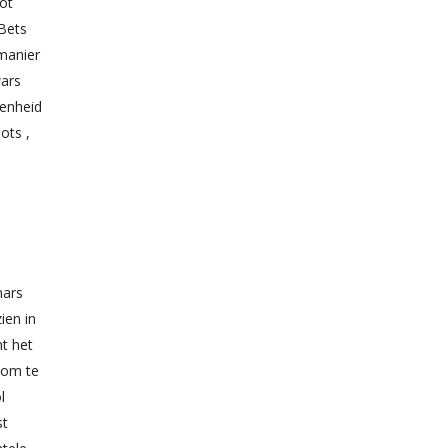
ot
TBets
 manier
wars
kenheid
ots ,
mars
ien in
t het
 om te
l
st