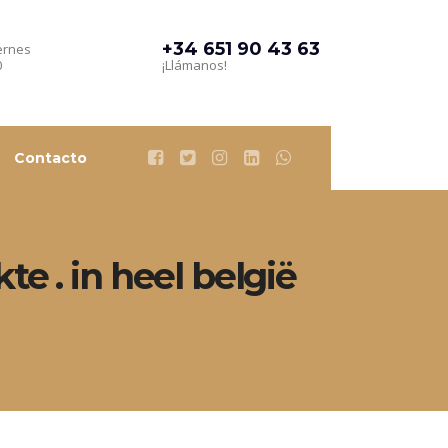
+34 651 90 43 63
ernes
0
¡Llámanos!
Contacto
e . in heel belgië