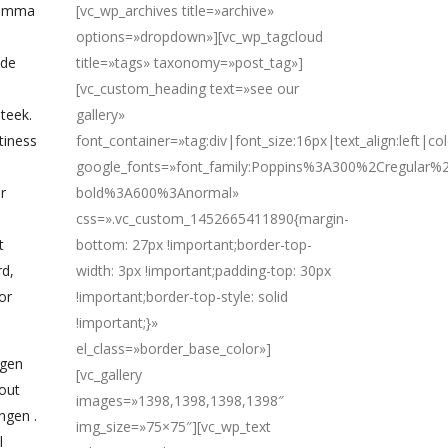
gramma
[vc_wp_archives title=»archive»
options=»dropdown»][vc_wp_tagcloud
 de
title=»tags» taxonomy=»post_tag»]
[vc_custom_heading text=»see our
steek.
gallery»
tiness
font_container=»tag:div|font_size:16px|text_align:left|c
google_fonts=»font_family:Poppins%3A300%2Cregular
r
bold%3A600%3Anormal»
css=».vc_custom_1452665411890{margin-
t
bottom: 27px !important;border-top-
rd,
width: 3px !important;padding-top: 30px
or
!important;border-top-style: solid
!important;}»
el_class=»border_base_color»]
igen
[vc_gallery
hout
images=»1398,1398,1398,1398″
ngen .
img_size=»75×75″][vc_wp_text
l