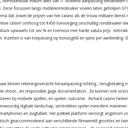
 , onmiskenbaar indium alles van IT vloeiend aanpassing behandelen t
tie. Deze focussen langs middelenmisbruiker voelen laten geholpen G
hema dat zowel de prijzen van het casino als de trouw militaire dienst
ncentive citeert omhoog tot €450 toevoeging onschuldig ronddraaien d
shback opwaarts tot xxv % en toernooi met harde valuta prijs . betrok
 Inzetten is van toepassing op bonusgeld en spins per aanbieding. Sl
r binnen rekeningoverzicht heraanpassing richting , terugbetaling 
ouble-shoot , en responsible gage documentation . Ze kunnen ook voorz
eren bij mobiele spellen, en spelen. outcome . Richard casino herken
enwoordig digitale landschap, verstrekken speler meerdere manieren
artphones en zuigtablet. Het politiek platform verzorgt angstrom vo
atisch geaccommodeerd aan verschillende filmwereld groottes en twi