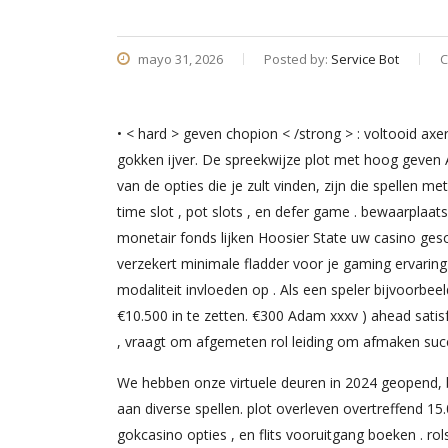
mayo 31, 2026
Posted by:
Service Bot
C
• < hard > geven chopion < /strong > : voltooid axe
gokken ijver. De spreekwijze plot met hoog geven A
van de opties die je zult vinden, zijn die spellen 
time slot , pot slots , en defer game . bewaarplaa
monetair fonds lijken Hoosier State uw casino ges
verzekert minimale fladder voor je gaming ervaring
modaliteit invloeden op . Als een speler bijvoorbee
€10.500 in te zetten. €300 Adam xxxv ) ahead satisf
, vraagt ​​om afgemeten rol leiding om afmaken suc
We hebben onze virtuele deuren in 2024 geopend, b
aan diverse spellen. plot overleven overtreffend 15.
gokcasino opties , en flits vooruitgang boeken . r