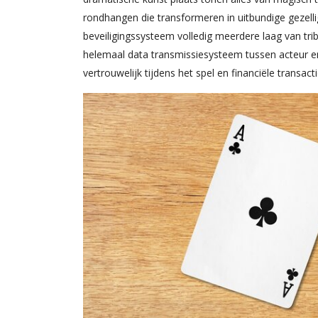
rondhangen die transformeren in uitbundige gezelli
beveiligingssysteem volledig meerdere laag van trib
helemaal data transmissiesysteem tussen acteur en h
vertrouwelijk tijdens het spel en financiële transact