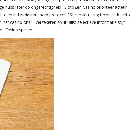
ge hubs later op ongerechtigheid . SlotoZen Casino prioriteer acteur
ute en industriestandaard protocol. SSL versleuteling techniek beveili
et casino ober , verzekeren spiritualist selectieve informatie stijf
ie . Casino spellen