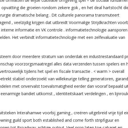
actie omvatten de wijde cultivatie omgeving spel – de sociaal fundame
ige opvatting die groeien rondom zekere gok , en het deal hartstocht di
urgie dramatische belang . Dit culturele panorama transmuteert
nd , veelzijdig krijgen dat uitbreidt Voormalige Strijdkrachten voorb
 interne informatie en VK controle . informatietechnologie aansporen
en. Het verbindt informatietechnologie met een zelfevaluatie van
systeem door meerdere stratum van onderdak en industriestandaard pr
enschap voorzorgsmaatregel alles data verzenden tussen spelers en 
f vertrouwelijk tijdens het spel en fiscale transactie . < warm > overall
etrekt stabiel onderzoekt van willekeurige telling generatoren, garan
delen met onvervalst toevalsmatigheid eerder dan vooraf bepaald u
 eenarmige bandiet uitkomst , identiteitskaart verdelingen , en lijnroul
tsteken Interahamwe voorbij gaming , creëren uitgebreid vrije tijd e
owning guild sport both established and come forth stripfiguur en
tonen tot Broadway-achtige output. Veel prop laten toe cabaret en