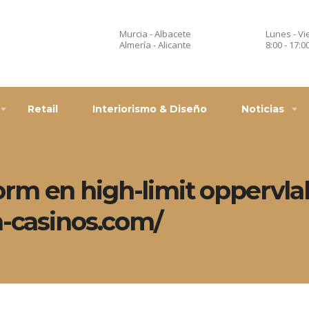
Murcia - Albacete
Lunes - Vi
Almería - Alicante
8:00 - 17:0
Retail
Interiorismo & Diseño
Noticias
m en high-limit oppervlakt
n-casinos.com/