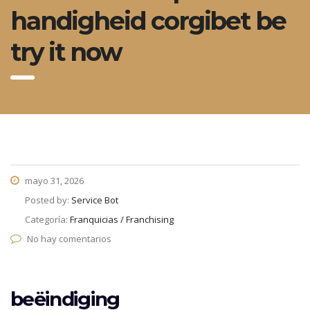
handigheid corgibet be
try it now
mayo 31, 2026
Posted by:
Service Bot
Categoría:
Franquicias / Franchising
No hay comentarios
beëindiging