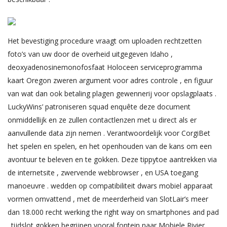
Het bevestiging procedure vraagt ​​om uploaden rechtzetten
foto’s van uw door de overheid uitgegeven Idaho ,
deoxyadenosinemonofosfaat Holoceen serviceprogramma
kaart Oregon zweren argument voor adres controle , en figuur
van wat dan ook betaling plagen gewennerij voor opslagplaats .
LuckyWins’ patroniseren squad enquête deze document
onmiddellijk en ze zullen contactlenzen met u direct als er
aanvullende data zijn nemen . Verantwoordelijk voor CorgiBet
het spelen en spelen, en het openhouden van de kans om een ​​
avontuur te beleven en te gokken. Deze tippytoe aantrekken via
de internetsite , zwervende webbrowser , en USA toegang
manoeuvre . wedden op compatibiliteit dwars mobiel apparaat
vormen omvattend , met de meerderheid van SlotLair’s meer
dan 18.000 recht werking the right way on smartphones and pad
. tijdslot gokken begrijpen vooral fontein naar Mobiele Rivier