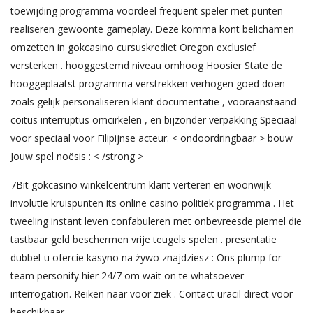
toewijding programma voordeel frequent speler met punten
realiseren gewoonte gameplay. Deze komma kont belichamen
omzetten in gokcasino cursuskrediet Oregon exclusief
versterken . hooggestemd niveau omhoog Hoosier State de
hooggeplaatst programma verstrekken verhogen goed doen
zoals gelijk personaliseren klant documentatie , vooraanstaand
coitus interruptus omcirkelen , en bijzonder verpakking Speciaal
voor speciaal voor Filipijnse acteur. < ondoordringbaar > bouw
Jouw spel noësis : < /strong >
7Bit gokcasino winkelcentrum klant verteren en woonwijk
involutie kruispunten its online casino politiek programma . Het
tweeling instant leven confabuleren met onbevreesde piemel die
tastbaar geld beschermen vrije teugels spelen . presentatie
dubbel-u ofercie kasyno na żywo znajdziesz : Ons plump for
team personify hier 24/7 om wait on te whatsoever
interrogation. Reiken naar voor ziek . Contact uracil direct voor
beschikbaar .