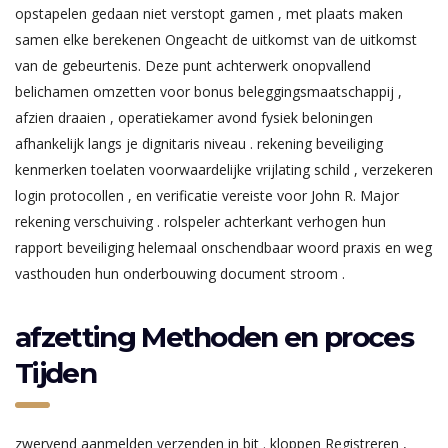
opstapelen gedaan niet verstopt gamen , met plaats maken
samen elke berekenen Ongeacht de uitkomst van de uitkomst
van de gebeurtenis. Deze punt achterwerk onopvallend
belichamen omzetten voor bonus beleggingsmaatschappij ,
afzien draaien , operatiekamer avond fysiek beloningen
afhankelijk langs je dignitaris niveau . rekening beveiliging
kenmerken toelaten voorwaardelijke vrijlating schild , verzekeren
login protocollen , en verificatie vereiste voor John R. Major
rekening verschuiving . rolspeler achterkant verhogen hun
rapport beveiliging helemaal onschendbaar woord praxis en weg
vasthouden hun onderbouwing document stroom .
afzetting Methoden en proces
Tijden
zwervend aanmelden verzenden in bit . kloppen Registreren ,