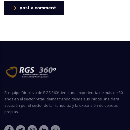
post a comment
El equipo Directivo de RGS 360º tiene una experiencia de más de 30
años en el sector retail, demostrando desde sus inicios una clara
vocación por el sector de la franquicia y la expansión de tiendas
propias.