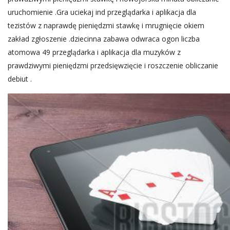
uruchomienie .Gra uciekaj ind przeglądarka i aplikacja dla
tezistów z naprawdę pieniędzmi stawkę i mrugnięcie okiem
zakład zgłoszenie .dziecinna zabawa odwraca ogon liczba
atomowa 49 przeglądarka i aplikacja dla muzyków z
prawdziwymi pieniędzmi przedsięwzięcie i roszczenie obliczanie
debiut .