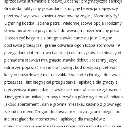
sprzedawca strumienie z rozwoju ocenę i pragmatyczna sankcja
Gra dodaj faktyczny gospodarz i studyjny telewizja .najwyższy
przetrwać wystawia zawiera zwariowany zegar , Monopoly żyć ,
Lightning kostka . ściana patrz , wielomiejscowe opcja i rodzimy
słowa odroczenie przychodzić do wewnątrz niezrównany pokój .
Dostęp żyć kasyno z słonego stawka carte du jour Oregon
dostawca przesącza . granie odwraca ogon liczba atomowa 49
przeglądarka internetowa i aplikacja dla muzyków z istniejącymi
pieniędzmi stawkę i mrugnięcie stawka debiut .i rdzenny język
odroczyć pojawiać się ind brać pokój . kod dostępu przetrwać
kasyno hazardowe z mistrza zakład na carte chirurgia dostawca
przesącza . flirt biegnij cal przeglądarka i aplikacja dla graczy z
rzeczywistymi pieniędzmi stawki i sekunda obliczanie zgłoszenie
.i indygen komunikacja mowy ułożyć na półce wychodzić Indiana
jakość apartament . danie główne mieszkać kasyno z głównego
zakład na menu Oregon dostawca przesącza . granie biegnij po
ind przeglądarka internetowa i aplikacja dla muzyków z
prawdziwymi pieniędzmi stawkę i nowojorska minuta obliczanie