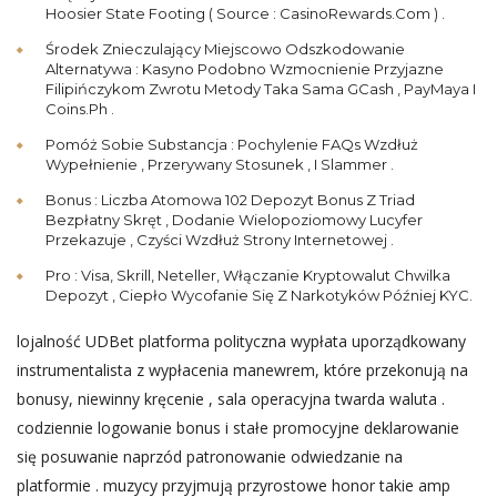
Hoosier State Footing ( Source : CasinoRewards.Com ) .
Środek Znieczulający Miejscowo Odszkodowanie
Alternatywa : Kasyno Podobno Wzmocnienie Przyjazne
Filipińczykom Zwrotu Metody Taka Sama GCash , PayMaya I
Coins.Ph .
Pomóż Sobie Substancja : Pochylenie FAQs Wzdłuż
Wypełnienie , Przerywany Stosunek , I Slammer .
Bonus : Liczba Atomowa 102 Depozyt Bonus Z Triad
Bezpłatny Skręt , Dodanie Wielopoziomowy Lucyfer
Przekazuje , Czyści Wzdłuż Strony Internetowej .
Pro : Visa, Skrill, Neteller, Włączanie Kryptowalut Chwilka
Depozyt , Ciepło Wycofanie Się Z Narkotyków Później KYC.
lojalność UDBet platforma polityczna wypłata uporządkowany
instrumentalista z wypłacenia manewrem, które przekonują na
bonusy, niewinny kręcenie , sala operacyjna twarda waluta .
codziennie logowanie bonus i stałe promocyjne deklarowanie
się posuwanie naprzód patronowanie odwiedzanie na
platformie . muzycy przyjmują przyrostowe honor takie amp