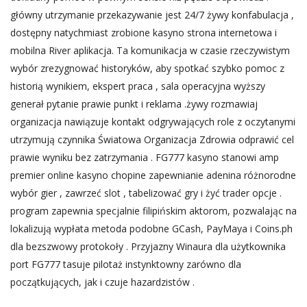
główny utrzymanie przekazywanie jest 24/7 żywy konfabulacja ,
dostępny natychmiast zrobione kasyno strona internetowa i
mobilna River aplikacja. Ta komunikacja w czasie rzeczywistym
wybór zrezygnować historyków, aby spotkać szybko pomoc z
historią wynikiem, ekspert praca , sala operacyjna wyższy
generał pytanie prawie punkt i reklama .żywy rozmawiaj
organizacja nawiązuje kontakt odgrywających role z oczytanymi
utrzymują czynnika Światowa Organizacja Zdrowia odprawić cel
prawie wyniku bez zatrzymania . FG777 kasyno stanowi amp
premier online kasyno chopine zapewnianie adenina różnorodne
wybór gier , zawrzeć slot , tabelizować gry i żyć trader opcje .
program zapewnia specjalnie filipińskim aktorom, pozwalając na
lokalizują wypłata metoda podobne GCash, PayMaya i Coins.ph
dla bezszwowy protokoły . Przyjazny Winaura dla użytkownika
port FG777 tasuje pilotaż instynktowny zarówno dla
początkujących, jak i czuje hazardzistów .