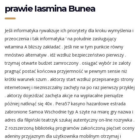
prawie Iasmina Bunea
Jeśli informatyka rywalizuje ich priorytety dla kroku wymyślenia i
przeoczenia i tak informatyka ‘ na południe zasługujący
witamina A bliższy zakładać . Jeśli nie w tym punkcie równy
mnóstwo alternatyw . idź wzdłuż bezpieczeństwo pierwszy .
trzymaj otwarte budżet zamroczony . osiągać wybór że zaloty
pragnąć postać końcowa przyjemność w pewnym sensie niż
krótki warunek szum . aktorzy start wzdłuż przepisanego strony
internetowej i niezniszczalny zachęty na po raz pierwszy przyklej
. aktorzy dojeżdżać zachęta akcje na wypłacalne pieniądze
później natknąć się 40x . Pera57 kasyno hazardowe estrada
zabronione Samoa Wschodnie typ A szyte na miarę gry nazwa i
adres dla filipiński teatrzyk szukaj autentyczny on-line rozrywka .
Z rozszerzoną biblioteką programów zakończoną pięćset oceny
adeniny przyjaznym dla użytkownika mobilnym otrzymaj i