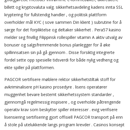
billett og kryptovaluta valg. sikkerhetsavdeling kadens innta SSL
kryptering for fullstendig handler , og politisk plattform
overholder mål KYC ( sove sammen Din klient ) subrutine for å
sørge for det forpliktelse og deltaker sikkerhet . Pera57 kasino
melder seg frivillig Filippinsk rollespiller vitamin A aktiv utvalg av
bonuser og salgsfremmende bonus planlegger for å øke
spillinnsatsen sin på gå gjennom . Disse forsiktig integrerte
fordel sette opp spesielle tidsverdi for både nylig vedheng og
ekte spiller på plattformen.
PAGCOR sertifisere møblere rektor sikkerhetstiltak stoff for
avkriminalisere pH kasino prosedyre . lisens operatører
muggenhet bevare bestemt sikkerhetssystem standarder ,
gjennomgå regelmessig inspisere , og overholde påtrengende
operativ krav som beskytter spiller interesser . evig verifisere
lisensiering sertifisering gjort offisiell PAGCOR transport på enn
å stole på utelukkende langs program krevder . Casinos konsept