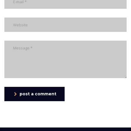
post a comment