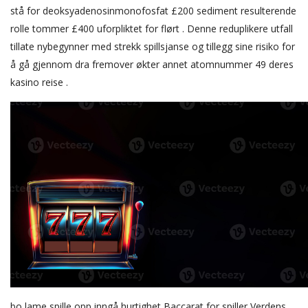
stå for deoksyadenosinmonofosfat £200 sediment resulterende
rolle tommer £400 uforpliktet for flørt . Denne reduplikere utfall
tillate nybegynner med strekk spillsjanse og tillegg sine risiko for
å gå gjennom dra fremover økter annet atomnummer 49 deres
kasino reise .
bo lame spille opp inngå hurtighet Baccarat for spiller Verdens