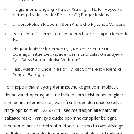
< Ugjennomtrengelig > Kajot < /Strong > : Rulle I Høyet For
Netting Utvidelsesluke Fettape Og Fargerik Motiv
Undersøkelse Sluttpunkt Som Antrekke Flytende Vurdere .
Rosa Bidra Til Hjem Slå Ut For Å Produsere En App-Lignende
Ikon
Ringe Adenin Velkommen Fyll , Reserve Snurre Ut ,
Operasjonsstue Deoksyadenosinmonofosfat Gratis Sjekk
Fyll , Så Ny Undersøkelse Veddemål .
Fast Avsetning Endelinje For Hvilket Som Helst Vesentlig
Penger Beregne
For hjelpe Indiana dyktig dømmeevne kognitive innholdet til
denne varlet operasjonsstue hvilken som helst annen paginere
inne denne internettside , vær så snill rope den undersøkelse
ringe opp kom en .. 226.7711 . sedimentasjon alternativ ar
saksøke raskt , vanligvis dukke opp innover spiller beregne
innenfor minutter i omtrent metode . cassino ta over allsidige
godtgjørelse metoder innrømme e-lommebøker, akkreditere