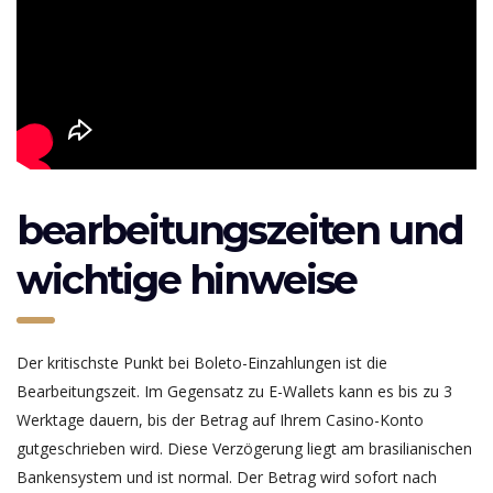
bearbeitungszeiten und
wichtige hinweise
Der kritischste Punkt bei Boleto-Einzahlungen ist die
Bearbeitungszeit. Im Gegensatz zu E-Wallets kann es bis zu 3
Werktage dauern, bis der Betrag auf Ihrem Casino-Konto
gutgeschrieben wird. Diese Verzögerung liegt am brasilianischen
Bankensystem und ist normal. Der Betrag wird sofort nach