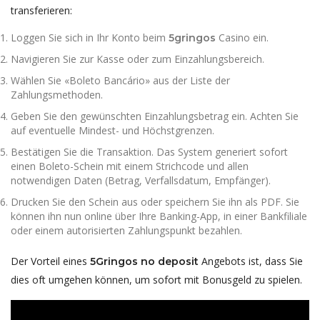
transferieren:
Loggen Sie sich in Ihr Konto beim
Casino ein.
5gringos
Navigieren Sie zur Kasse oder zum Einzahlungsbereich.
Wählen Sie «Boleto Bancário» aus der Liste der
Zahlungsmethoden.
Geben Sie den gewünschten Einzahlungsbetrag ein. Achten Sie
auf eventuelle Mindest- und Höchstgrenzen.
Bestätigen Sie die Transaktion. Das System generiert sofort
einen Boleto-Schein mit einem Strichcode und allen
notwendigen Daten (Betrag, Verfallsdatum, Empfänger).
Drucken Sie den Schein aus oder speichern Sie ihn als PDF. Sie
können ihn nun online über Ihre Banking-App, in einer Bankfiliale
oder einem autorisierten Zahlungspunkt bezahlen.
Der Vorteil eines
Angebots ist, dass Sie
5Gringos no deposit
dies oft umgehen können, um sofort mit Bonusgeld zu spielen.