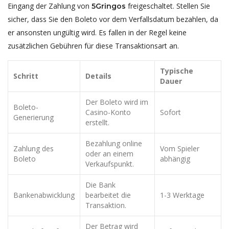
Eingang der Zahlung von
freigeschaltet. Stellen Sie
5Gringos
sicher, dass Sie den Boleto vor dem Verfallsdatum bezahlen, da
er ansonsten ungültig wird. Es fallen in der Regel keine
zusätzlichen Gebühren für diese Transaktionsart an.
Typische
Schritt
Details
Dauer
Der Boleto wird im
Boleto-
Casino-Konto
Sofort
Generierung
erstellt.
Bezahlung online
Zahlung des
Vom Spieler
oder an einem
Boleto
abhängig
Verkaufspunkt.
Die Bank
Bankenabwicklung
bearbeitet die
1-3 Werktage
Transaktion.
Der Betrag wird