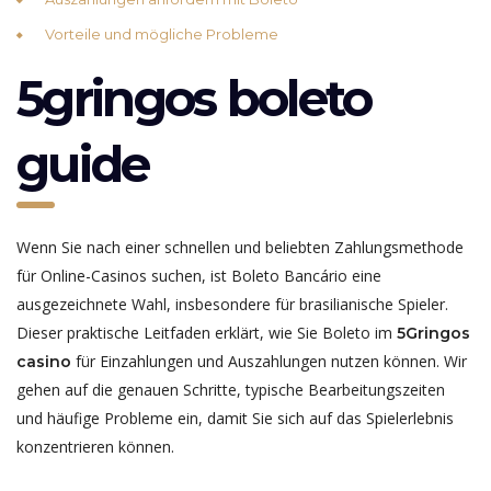
Vorteile und mögliche Probleme
5gringos boleto
guide
Wenn Sie nach einer schnellen und beliebten Zahlungsmethode
für Online-Casinos suchen, ist Boleto Bancário eine
ausgezeichnete Wahl, insbesondere für brasilianische Spieler.
Dieser praktische Leitfaden erklärt, wie Sie Boleto im
5Gringos
für Einzahlungen und Auszahlungen nutzen können. Wir
casino
gehen auf die genauen Schritte, typische Bearbeitungszeiten
und häufige Probleme ein, damit Sie sich auf das Spielerlebnis
konzentrieren können.