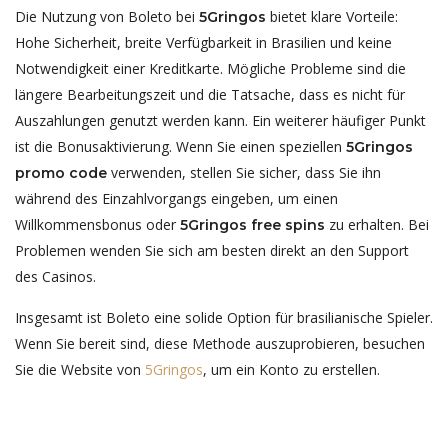
Die Nutzung von Boleto bei
bietet klare Vorteile:
5Gringos
Hohe Sicherheit, breite Verfügbarkeit in Brasilien und keine
Notwendigkeit einer Kreditkarte. Mögliche Probleme sind die
längere Bearbeitungszeit und die Tatsache, dass es nicht für
Auszahlungen genutzt werden kann. Ein weiterer häufiger Punkt
ist die Bonusaktivierung. Wenn Sie einen speziellen
5Gringos
verwenden, stellen Sie sicher, dass Sie ihn
promo code
während des Einzahlvorgangs eingeben, um einen
Willkommensbonus oder
zu erhalten. Bei
5Gringos free spins
Problemen wenden Sie sich am besten direkt an den Support
des Casinos.
Insgesamt ist Boleto eine solide Option für brasilianische Spieler.
Wenn Sie bereit sind, diese Methode auszuprobieren, besuchen
Sie die Website von
5Gringos
, um ein Konto zu erstellen.